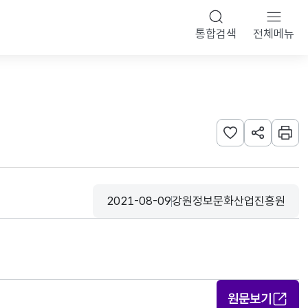
통합검색
전체메뉴
관심사 등록하기
URL 공유하
인쇄
2021-08-09
강원정보문화산업진흥원
등록일
수집기관
원문보기