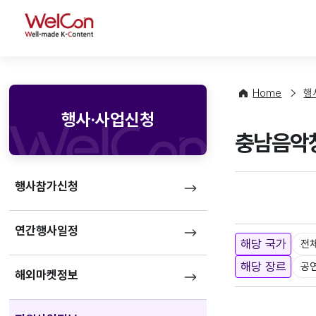
WelCon
Home
행
행사·사업신청
충남음악
행사참가신청
연간행사일정
해당 국가
전
해당 장르
공
해외마켓정보