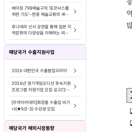
하다
베이징 798예술구의 ‘포르낙스를
위한 기도’…한중 예술교류의 새로
운 접점
후나데라 신사 공연을 통해 일본 지
역문화의 다양성을 이해하는 외국
인 유학생들
해당국가 수출지원사업
2026 대한민국 수출붐업코리아
2026년 경기게임오디션 후속지원
프로그램 지원기업 모집 공고(’24
~’25년 선정기업 대상)
[무역아카데미]화장품 수출입 비기
너(★9/2-3) 수강생 모집
해당국가 해외시장동향