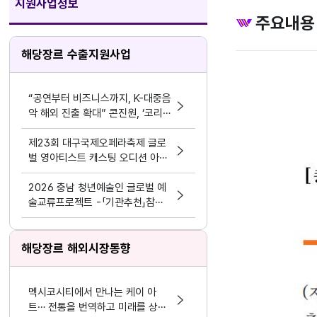
지원사업정보
주요내용
해당장르 수출지원사업
“공연부터 비즈니스까지, K-대중음
악 해외 진출 확대” 콘진원, ‘코리
아 스포트라이트 @인도네시아’ 개
최
제23회 대구국제오페라축제 글로
벌 영아티스트 캐스팅 오디션 아리
아 부문 참가자 공고
2026 충남 청년예술인 글로벌 예
술교류프로젝트 -「기관추천」참여
자 추가모집 공고
해당장르 해외시장동향
멕시코시티에서 만나는 케이 아
트… 전통을 번역하고 미래를 상상