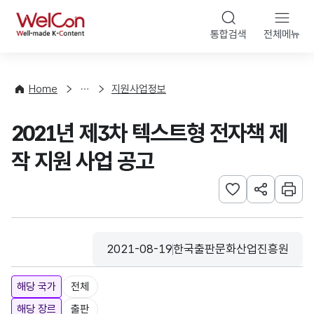
본문 바로가기
WelCon
통합검색
전체메뉴
행
사
·
사
Home
지원사업정보
업
신
2021년 제3차 텍스트형 전자책 제
청
작 지원 사업 공고
관심사 등록하기
URL 공유하
인쇄
2021-08-19
한국출판문화산업진흥원
등록일
수집기관
해당 국가
전체
해당 장르
출판