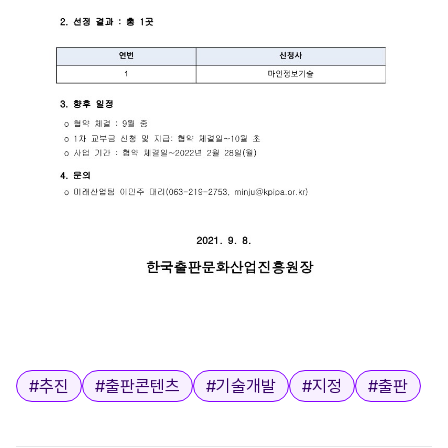
태그
#
추진
#
출판콘텐츠
#
기술개발
#
지정
#
출판