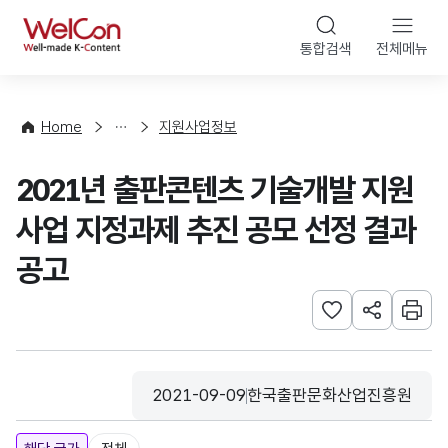
본문 바로가기
WelCon
통합검색
전체메뉴
행
사
·
사
Home
지원사업정보
업
신
2021년 출판콘텐츠 기술개발 지원
청
사업 지정과제 추진 공모 선정 결과
공고
관심사 등록하기
URL 공유하
인쇄
2021-09-09
한국출판문화산업진흥원
등록일
수집기관