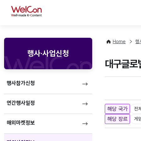
WelCon
Home
행
행사·사업신청
대구글로벌
행사참가신청
연간행사일정
해당 국가
전
해당 장르
게
해외마켓정보