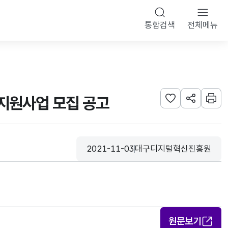
통합검색
전체메뉴
지원사업 모집 공고
관심사 등록하기
URL 공유하
인쇄
2021-11-03
대구디지털혁신진흥원
등록일
수집기관
원문보기