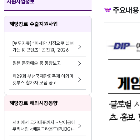
지원사업정보
주요내용
해당장르 수출지원사업
[보도자료] “아세안 시장으로 넓혀
가는 K-콘텐츠” 콘진원, ‘2026
한-아세안 K-콘텐츠 비즈위크’성공
적 마무리
일본 문화예술 등 동향보고
제29회 부천국제만화축제 야외마
켓부스 참가자 모집 공고
해당장르 해외시장동향
서버에서 국가대표까지… 남아공에
뿌리내린 <배틀그라운드(PUBG)
모바일>