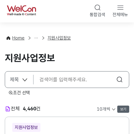
본문 바로가기
WelCon
통합검색
전체메뉴
행
사
·
사
Home
지원사업정보
업
신
지원사업정보
청
조건 선택
전체
4,460
건
보기
목록 표시 개수 선택
지원사업정보