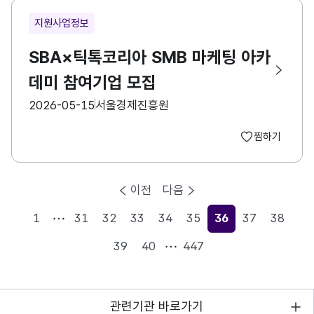
지원사업정보
SBA×틱톡코리아 SMB 마케팅 아카
데미 참여기업 모집
등록일
수집기관
2026-05-15
서울경제진흥원
찜하기
이전
다음
1
31
32
33
34
35
36
37
38
현재페이지
39
40
447
관련기관 바로가기