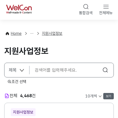
본문 바로가기
WelCon
통합검색
전체메뉴
행
사
·
사
Home
지원사업정보
업
신
지원사업정보
청
조건 선택
전체
4,468
건
보기
목록 표시 개수 선택
지원사업정보