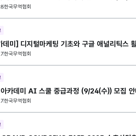
집기관
18
한국무역협회
보
데미] 디지털마케팅 기초와 구글 애널리틱스 활용까
집기관
17
한국무역협회
보
카데미 AI 스쿨 중급과정 (9/24(수)) 모집 
집기관
17
한국무역협회
보