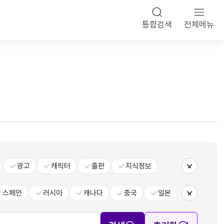
통합검색
전체메뉴
광고
캐릭터
출판
지식정보
더보기
반
전체장르
공통
융복합
문화기술
스페인
러시아
캐나다
중국
일본
더보기
사우디
브라질
그 외 국가