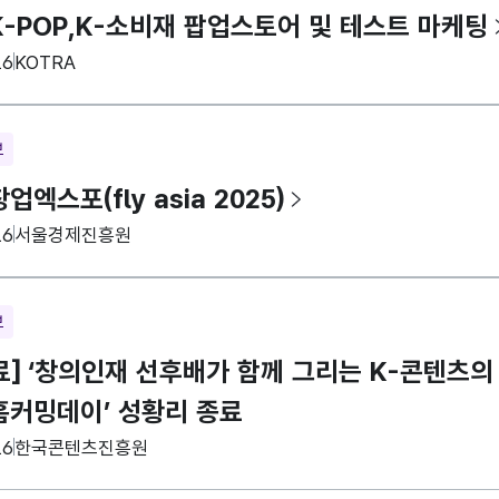
K-POP,K-소비재 팝업스토어 및 테스트 마케팅
집기관
16
KOTRA
보
업엑스포(fly asia 2025)
집기관
16
서울경제진흥원
보
] ‘창의인재 선후배가 함께 그리는 K-콘텐츠의 
홈커밍데이’ 성황리 종료
집기관
16
한국콘텐츠진흥원