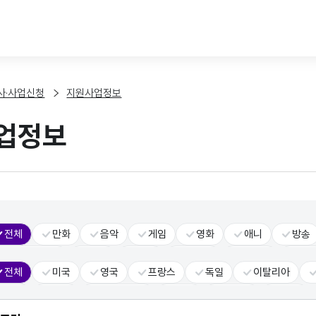
본문 바로가기
사·사업신청
지원사업정보
업정보
전체
만화
음악
게임
영화
애니
방송
콘텐츠솔루션
공연
패션
서비스
스토리
일
전체
미국
영국
프랑스
독일
이탈리아
대중문화
VR
대만
인도
인도네시아
태국
베트남
UAE