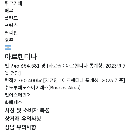
튀르키예
페루
폴란드
프랑스
필리핀
호주
Argentina Flag
아르헨티나
인구
46,654,581 명
[자료원 : 아르헨티나 통계청, 2023년 7
월 전망]
면적
2,780,400㎢
[자료원 : 아르헨티나 통계청, 2023 기준]
수도
부에노스아이레스(Buenos Aires)
언어
스페인어
화폐
페소
선택됨
시장 및 소비자 특성
상거래 유의사항
상담 유의사항