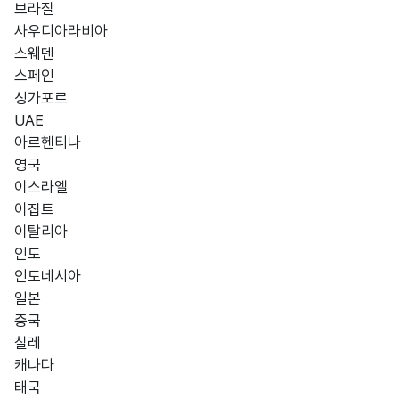
브라질
사우디아라비아
스웨덴
스페인
싱가포르
UAE
아르헨티나
영국
이스라엘
이집트
이탈리아
인도
인도네시아
일본
중국
칠레
캐나다
태국