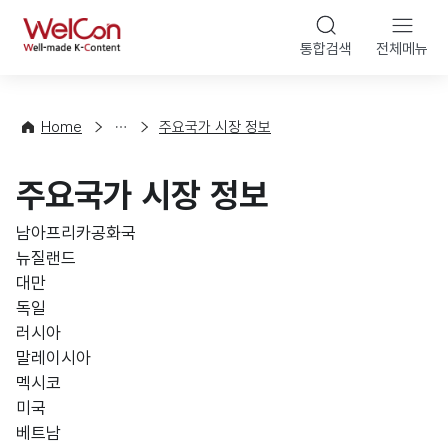
본문 바로가기
WelCon
통합검색
전체메뉴
해
외
동
향
Home
주요국가 시장 정보
·
통
주요국가 시장 정보
계
남아프리카공화국
뉴질랜드
대만
독일
러시아
말레이시아
멕시코
미국
베트남