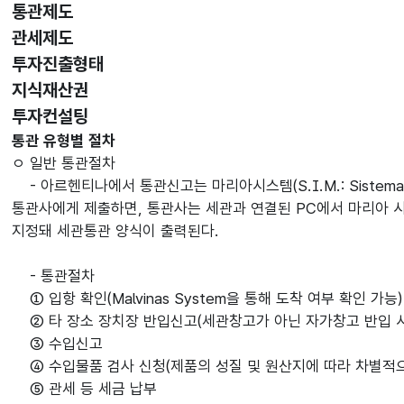
선택됨
통관제도
관세제도
투자진출형태
지식재산권
투자컨설팅
통관제도
통관 유형별 절차
ㅇ 일반 통관절차
- 아르헨티나에서 통관신고는 마리아시스템(S.I.M.: Sistema
통관사에게 제출하면, 통관사는 세관과 연결된 PC에서 마리아 
지정돼 세관통관 양식이 출력된다.
- 통관절차
① 입항 확인(Malvinas System을 통해 도착 여부 확인 가능)
② 타 장소 장치장 반입신고(세관창고가 아닌 자가창고 반입 시
③ 수입신고
④ 수입물품 검사 신청(제품의 성질 및 원산지에 따라 차별적으
⑤ 관세 등 세금 납부