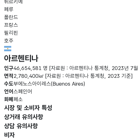
튀르키예
페루
폴란드
프랑스
필리핀
호주
Argentina Flag
아르헨티나
인구
46,654,581 명
[자료원 : 아르헨티나 통계청, 2023년 7월
면적
2,780,400㎢
[자료원 : 아르헨티나 통계청, 2023 기준]
수도
부에노스아이레스(Buenos Aires)
언어
스페인어
화폐
페소
시장 및 소비자 특성
상거래 유의사항
상담 유의사항
비자