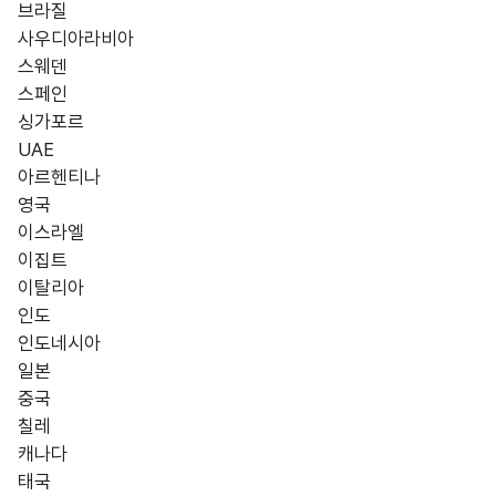
브라질
사우디아라비아
스웨덴
스페인
싱가포르
UAE
아르헨티나
영국
이스라엘
이집트
이탈리아
인도
인도네시아
일본
중국
칠레
캐나다
태국