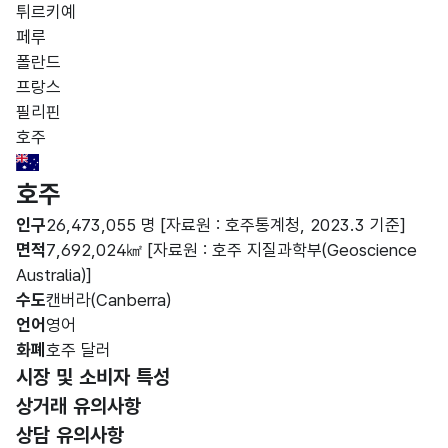
튀르키예
페루
폴란드
프랑스
필리핀
호주
Australia Flag
호주
인구
26,473,055 명
[자료원 : 호주통계청, 2023.3 기준]
면적
7,692,024㎢
[자료원 : 호주 지질과학부(Geoscience
Australia)]
수도
캔버라(Canberra)
언어
영어
화폐
호주 달러
시장 및 소비자 특성
상거래 유의사항
상담 유의사항