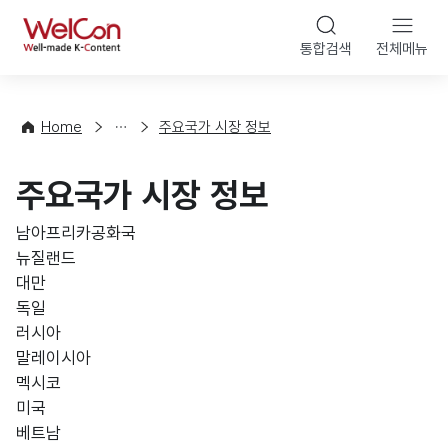
본문 바로가기
WelCon
통합검색
전체메뉴
해
외
동
향
Home
주요국가 시장 정보
·
통
주요국가 시장 정보
계
남아프리카공화국
뉴질랜드
대만
독일
러시아
말레이시아
멕시코
미국
베트남