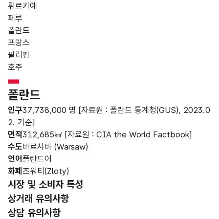
튀르키예
페루
폴란드
프랑스
필리핀
호주
Poland Flag
폴란드
인구
37,738,000 명
[자료원 : 폴란드 통계청(GUS), 2023.0
2. 기준]
면적
312,685㎢
[자료원 : CIA the World Factbook]
수도
바르샤바 (Warsaw)
언어
폴란드어
화폐
즈워티(Zloty)
선택됨
시장 및 소비자 특성
상거래 유의사항
상담 유의사항