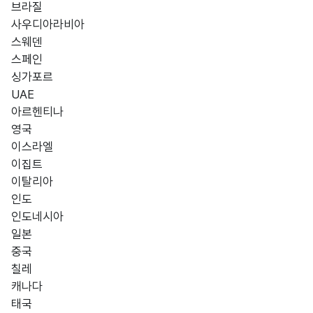
브라질
사우디아라비아
스웨덴
스페인
싱가포르
UAE
아르헨티나
영국
이스라엘
이집트
이탈리아
인도
인도네시아
일본
중국
칠레
캐나다
태국