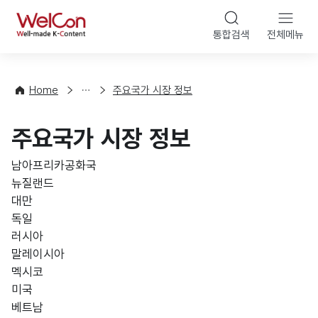
본문 바로가기
WelCon
통합검색
전체메뉴
해
외
동
향
Home
주요국가 시장 정보
·
통
주요국가 시장 정보
계
남아프리카공화국
뉴질랜드
대만
독일
러시아
말레이시아
멕시코
미국
베트남