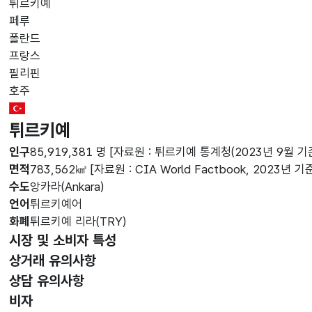
튀르키예
페루
폴란드
프랑스
필리핀
호주
Turkiye Flag
튀르키예
인구
85,919,381 명
[자료원 : 튀르키예 통계청(2023년 9월 기준
면적
783,562㎢
[자료원 : CIA World Factbook, 2023년 기
수도
앙카라(Ankara)
언어
튀르키예어
화폐
튀르키예 리라(TRY)
시장 및 소비자 특성
상거래 유의사항
상담 유의사항
비자