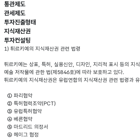
통관제도
관세제도
투자진출형태
선택됨
지식재산권
투자컨설팅
지식재산권
1) 튀르키예의 지식재산권 관련 법령
튀르키예는 상표, 특허, 실용신안, 디자인, 지리적 표시 등의 지
예술 저작물에 관한 법(제5846호)에 따라 보호하고 있다.
튀르키예의 지식재산권은 유럽연합의 지식재산권 관련 법령과 유
① 파리협약
② 특허협력조약(PCT)
③ 유럽특허협약
④ 베른협약
⑤ 마드리드 의정서
⑥ 헤이그 협정