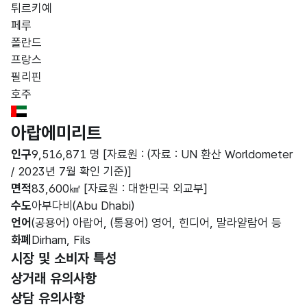
튀르키예
페루
폴란드
프랑스
필리핀
호주
United Arab Emirates Flag
아랍에미리트
인구
9,516,871 명
[자료원 : (자료 : UN 환산 Worldometer
/ 2023년 7월 확인 기준)]
면적
83,600㎢
[자료원 : 대한민국 외교부]
수도
아부다비(Abu Dhabi)
언어
(공용어) 아랍어, (통용어) 영어, 힌디어, 말라얄람어 등
화폐
Dirham, Fils
시장 및 소비자 특성
상거래 유의사항
상담 유의사항