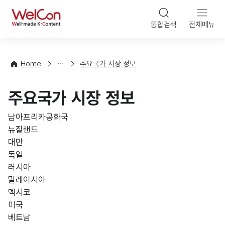
본문 바로가기
WelCon
통합검색
전체메뉴
해
외
동
향
Home
주요국가 시장 정보
·
통
주요국가 시장 정보
계
남아프리카공화국
뉴질랜드
대만
독일
러시아
말레이시아
멕시코
미국
베트남