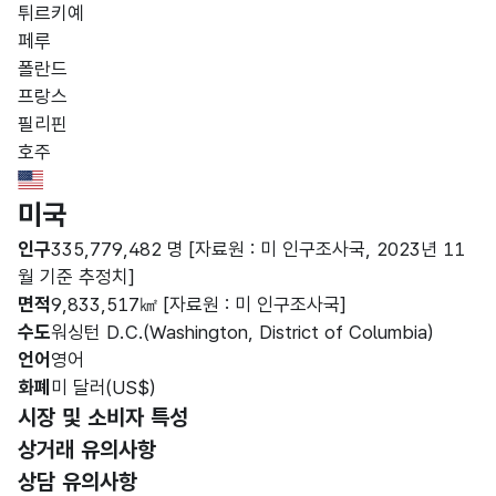
튀르키예
페루
폴란드
프랑스
필리핀
호주
United States Minor Outlying Islands Flag
미국
인구
335,779,482 명
[자료원 : 미 인구조사국, 2023년 11
월 기준 추정치]
면적
9,833,517㎢
[자료원 : 미 인구조사국]
수도
워싱턴 D.C.(Washington, District of Columbia)
언어
영어
화폐
미 달러(US$)
시장 및 소비자 특성
상거래 유의사항
상담 유의사항