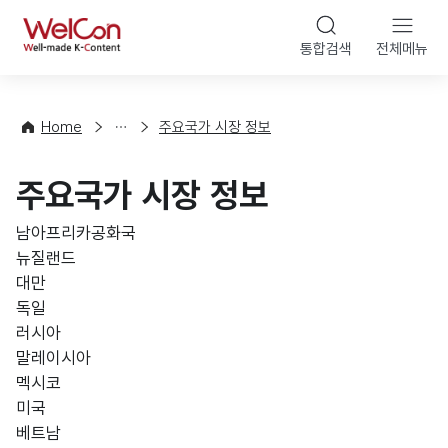
본문 바로가기
WelCon
통합검색
전체메뉴
해
외
동
향
Home
주요국가 시장 정보
·
통
주요국가 시장 정보
계
남아프리카공화국
뉴질랜드
대만
독일
러시아
말레이시아
멕시코
미국
베트남