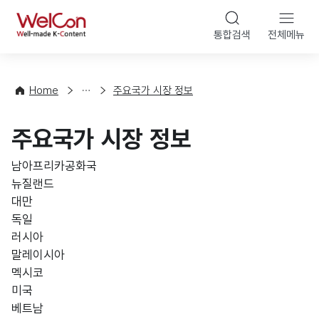
본문 바로가기
WelCon
통합검색
전체메뉴
해
외
동
향
Home
주요국가 시장 정보
·
통
주요국가 시장 정보
계
남아프리카공화국
뉴질랜드
대만
독일
러시아
말레이시아
멕시코
미국
베트남