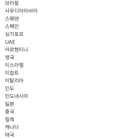
브라질
사우디아라비아
스웨덴
스페인
싱가포르
UAE
아르헨티나
영국
이스라엘
이집트
이탈리아
인도
인도네시아
일본
중국
칠레
캐나다
태국