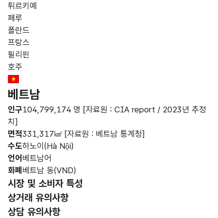
튀르키예
페루
폴란드
프랑스
필리핀
호주
Vietnam Flag
베트남
인구
104,799,174 명
[자료원 : CIA report / 2023년 추정
치]
면적
331,317㎢
[자료원 : 베트남 통계청]
수도
하노이(Hà Nội)
언어
베트남어
화폐
베트남 동(VND)
시장 및 소비자 특성
선택됨
상거래 유의사항
상담 유의사항