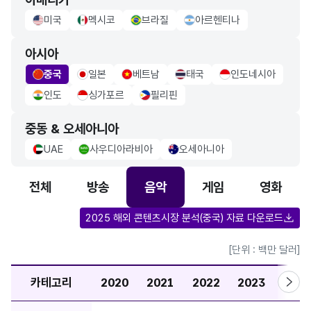
미국
멕시코
브라질
아르헨티나
usa Flag
mexico Flag
brazil Flag
Argentina Flag
아시아
중국
일본
베트남
태국
인도네시아
china Flag
japan Flag
vietnam Flag
thailand Flag
indonesia Flag
인도
싱가포르
필리핀
indo Flag
singapore Flag
philippiness Flag
중동 & 오세아니아
UAE
사우디아라비아
오세아니아
uae Flag
saudiarabia Flag
Australia Flag
전체
방송
음악
게임
영화
2025 해외 콘텐츠시장 분석(중국) 자료 다운로드
[단위 : 백만 달러]
카테고리
2020
2021
2022
2023
2024
오른