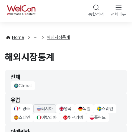
본문 바로가기
WelCon
통합검색
전체메뉴
해
외
동
향
Home
해외시장통계
·
통
해외시장통계
계
전체
Global
Global Flag
유럽
프랑스
러시아
영국
독일
스웨덴
france Flag
russia Flag
UK Flag
germany Flag
sweden Flag
스페인
이탈리아
튀르키예
폴란드
sapin Flag
italy Flag
turkiye Flag
poland Flag
아메리카