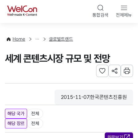
본문 바로가기
WelCon
통합검색
전체메뉴
해
외
동
향
Home
글로벌트렌드
·
통
세계 콘텐츠시장 규모 및 전망
계
관심사 등록하기
URL 공유하
인쇄
2015-11-07
한국콘텐츠진흥원
등록일
수집기관
해당 국가
전체
해당 장르
전체
원문보기