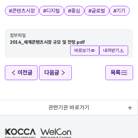
태그
#
콘텐츠시장
#
디지털
#
중심
#
글로벌
#
기기
첨부파일
2014_세계콘텐츠시장 규모 및 전망.pdf
바로보기
내려받기
이전글
다음글
목록
관련기관 바로가기