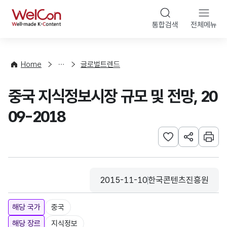
본문 바로가기
WelCon
통합검색
전체메뉴
해
외
동
향
Home
글로벌트렌드
·
통
중국 지식정보시장 규모 및 전망, 20
계
09-2018
관심사 등록하기
URL 공유하
인쇄
2015-11-10
한국콘텐츠진흥원
등록일
수집기관
해당 국가
중국
해당 장르
지식정보