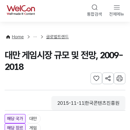
본문 바로가기
WelCon
통합검색
전체메뉴
해
외
동
향
Home
글로벌트렌드
·
통
대만 게임시장 규모 및 전망, 2009-
계
2018
관심사 등록하기
URL 공유하
인쇄
2015-11-11
한국콘텐츠진흥원
등록일
수집기관
해당 국가
대만
해당 장르
게임