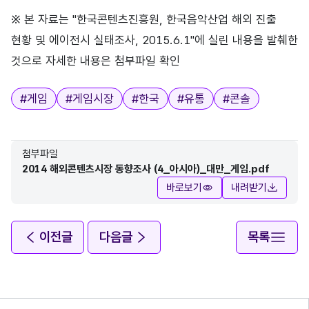
※ 본 자료는 "한국콘텐츠진흥원, 한국음악산업 해외 진출
현황 및 에이전시 실태조사, 2015.6.1"에 실린 내용을 발췌한
것으로 자세한 내용은 첨부파일 확인
태그
#
게임
#
게임시장
#
한국
#
유통
#
콘솔
첨부파일
2014 해외콘텐츠시장 동향조사 (4_아시아)_대만_게임.pdf
바로보기
내려받기
이전글
다음글
목록