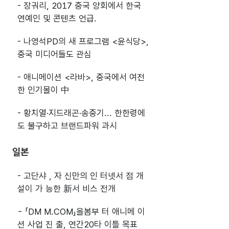
- 장궈리, 2017 중국 양회에서 한국
연예인 및 콘텐츠 언급.
- 나영석PD의 새 프로그램 <윤식당>,
중국 미디어들도 관심
- 애니메이션 <라바>, 중국에서 여전
한 인기몰이 中
- 황치열·지드래곤·송중기... 한한령에
도 불구하고 브랜드파워 과시
일본
- 고단샤 , 자 신만의 인 터넷서 점 개
설이 가 능한 新서 비스 전개
- 「DM M.COM」올봄부 터 애니메 이
션 사업 진 출, 연간20타 이틀 목표