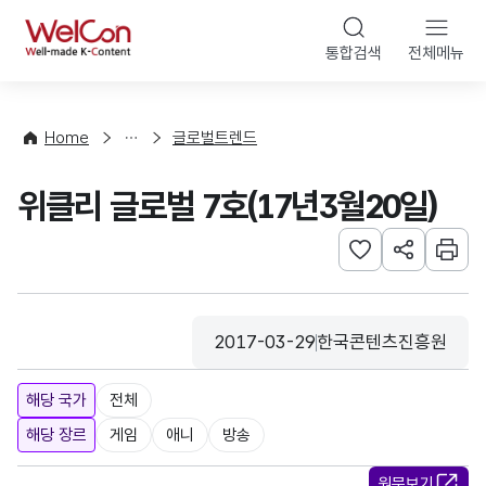
본문 바로가기
WelCon
통합검색
전체메뉴
해
외
동
향
Home
글로벌트렌드
·
통
위클리 글로벌 7호(17년3월20일)
계
관심사 등록하기
URL 공유하
인쇄
2017-03-29
한국콘텐츠진흥원
등록일
수집기관
해당 국가
전체
해당 장르
게임
애니
방송
원문보기