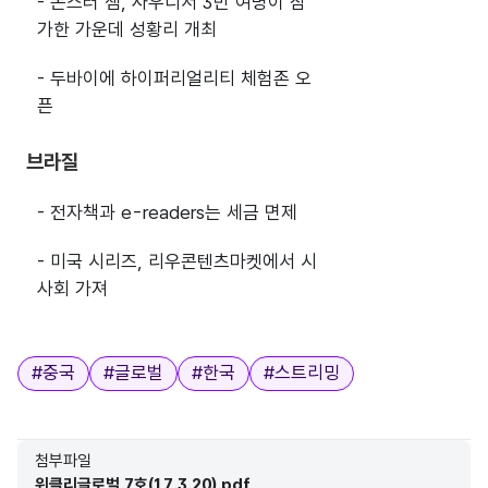
- 몬스터 잼, 사우디서 3만 여명이 참
가한 가운데 성황리 개최
- 두바이에 하이퍼리얼리티 체험존 오
픈
브라질
- 전자책과 e-readers는 세금 면제
- 미국 시리즈, 리우콘텐츠마켓에서 시
사회 가져
태그
#
중국
#
글로벌
#
한국
#
스트리밍
첨부파일
위클리글로벌 7호(17.3.20).pdf