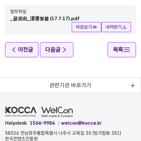
첨부파일
_꾪겢由_湲濡쒕쾶 (17.7.17).pdf
바로보기
내려받기
이전글
다음글
목록
관련기관 바로가기
Helpdesk
1566-9984
welcon@kocca.kr
58326 전남광주통합특별시 나주시 교육길 35 (빛가람동 351)
한국콘텐츠진흥원