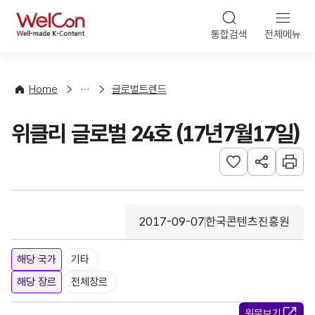
본문 바로가기
WelCon
통합검색
전체메뉴
해
외
동
향
Home
글로벌트렌드
·
통
위클리 글로벌 24호 (17년7월17일)
계
관심사 등록하기
URL 공유하
인쇄
2017-09-07
한국콘텐츠진흥원
등록일
수집기관
해당 국가
기타
해당 장르
전체장르
원문보기