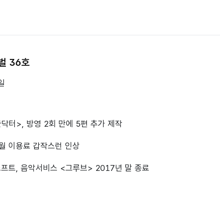
벌 36호
일
굿닥터>, 방영 2회 만에 5편 추가 제작
 월 이용료 갑작스런 인상
프트, 음악서비스 <그루브> 2017년 말 종료