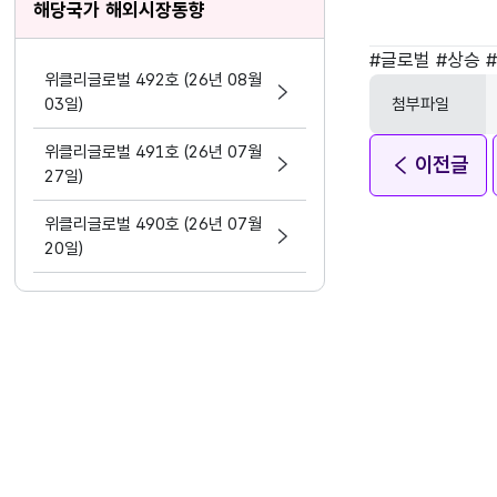
해당국가 해외시장동향
태그
#
글로벌
#
상승
위클리글로벌 492호 (26년 08월
03일)
첨부파일
위클리글로벌 491호 (26년 07월
이전글
27일)
위클리글로벌 490호 (26년 07월
20일)