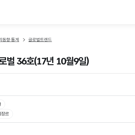
본문 바로가기
외동향·통계
글로벌트렌드
벌 36호(17년 10월9일)
타
체장르