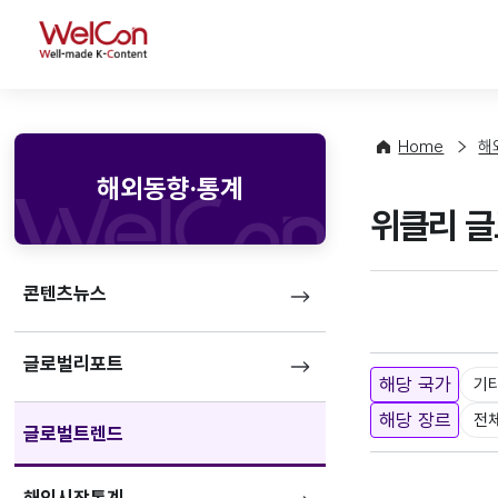
WelCon
Home
해
해외동향·통계
위클리 글로
콘텐츠뉴스
글로벌리포트
해당 국가
기
해당 장르
전
글로벌트렌드