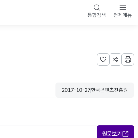
통합검색
전체메뉴
관심사 등록하기
URL 공유하
인쇄
2017-10-27
한국콘텐츠진흥원
등록일
수집기관
원문보기