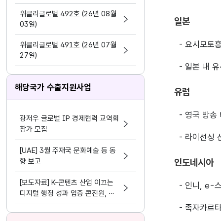
지원 활동법」 제정
위클리글로벌 492호 (26년 08월
일본
03일)
- 요시모토흥
위클리글로벌 491호 (26년 07월
27일)
- 일본 내 
해당국가 수출지원사업
유럽
- 영국 방송
광저우 글로벌 IP 경제협력 교역회
참가 모집
- 라이선싱 
[UAE] 3월 주재국 문화예술 등 동
향 보고
인도네시아
[보도자료] K-콘텐츠 산업 이끄는
- 인니, e
디지털 행정 성과 입증 콘진원, 정
보화⋅데이터 분야 평가 3관왕 달성
- 족자카르