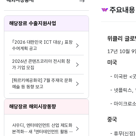
해외시장통계
주요내용
해당장르 수출지원사업
위클리 글로
｢2026 대한민국 ICT 대상｣ 표창
수여계획 공고
17년 10월 9
2026년 콘텐츠코리아 전시회 참
미국
가 기업 모집
- 미국판 <
[튀르키예공화국] 7월 주재국 문화
예술 등 동향 보고
- 넷플릭스,
- 마이크로소
해당장르 해외시장동향
중국
사우디, 엔터테인먼트 산업 제도화
본격화… 새 「엔터테인먼트 활동 및
- 휴무(신정)