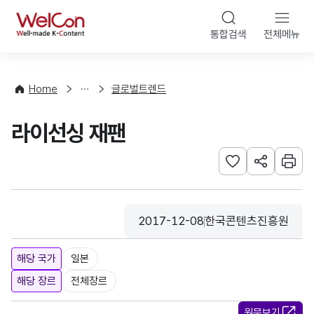
본문 바로가기
WelCon
통합검색
전체메뉴
해
외
동
향
Home
글로벌트렌드
·
통
라이선싱 재팬
계
관심사 등록하기
URL 공유하
인쇄
2017-12-08
한국콘텐츠진흥원
등록일
수집기관
해당 국가
일본
해당 장르
전체장르
원문보기