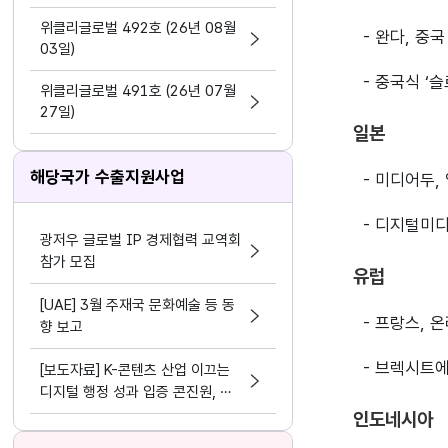
지원 활동법」 제정
위클리글로벌 492호 (26년 08월
- 완다, 중
03일)
- 중국식 ‘
위클리글로벌 491호 (26년 07월
27일)
일본
해당국가 수출지원사업
- 미디어두,
- 디지털미디
광저우 글로벌 IP 경제협력 교역회
참가 모집
유럽
[UAE] 3월 주재국 문화예술 등 동
- 프랑스, 
향 보고
- 브렉시트
[보도자료] K-콘텐츠 산업 이끄는
디지털 행정 성과 입증 콘진원, 정
보화⋅데이터 분야 평가 3관왕 달성
인도네시아