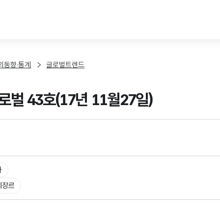
본문 바로가기
외동향·통계
글로벌트렌드
벌 43호(17년 11월27일)
타
체장르