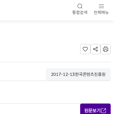
통합검색
전체메뉴
관심사 등록하기
URL 공유하
인쇄
2017-12-13
한국콘텐츠진흥원
등록일
수집기관
원문보기