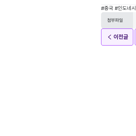
태그
#
중국
#
인도네
첨부파일
이전글
개인정보처리방침
이용약관
Helpdesk
1566-9984
welcon