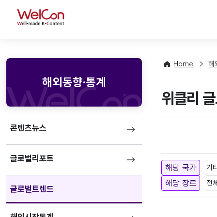
WelCon
Home
해
해외동향·통계
위클리 글로
콘텐츠뉴스
글로벌리포트
해당 국가
기
해당 장르
전
글로벌트렌드