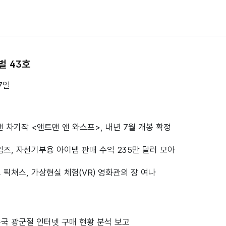
벌 43호
7일
맨 차기작 <앤트맨 앤 와스프>, 내년 7월 개봉 확정
임즈, 자선기부용 아이템 판매 수익 235만 달러 모아
 픽쳐스, 가상현실 체험(VR) 영화관의 장 여나
 중국 광군절 인터넷 구매 현황 분석 보고