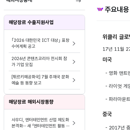
해외시장통계
주요내용
해당장르 수출지원사업
위클리 글로
｢2026 대한민국 ICT 대상｣ 표창
수여계획 공고
17년 11월 2
2026년 콘텐츠코리아 전시회 참
미국
가 기업 모집
- 영화 앤트
[튀르키예공화국] 7월 주재국 문화
예술 등 동향 보고
- 라이엇 게
- 파라마운트
해당장르 해외시장동향
중국
사우디, 엔터테인먼트 산업 제도화
본격화… 새 「엔터테인먼트 활동 및
- 2017년