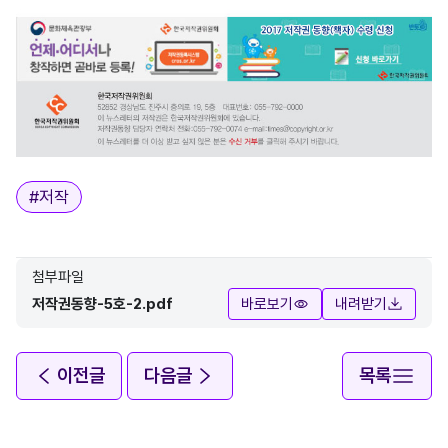
태그
#
저작
첨부파일
저작권동향-5호-2.pdf
바로보기
내려받기
이전글
다음글
목록