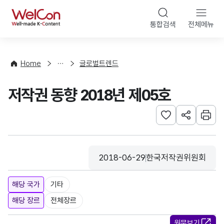
본문 바로가기
WelCon
통합검색
전체메뉴
해
외
동
향
Home
글로벌트렌드
·
통
저작권 동향 2018년 제05호
계
관심사 등록하기
URL 공유하
인쇄
2018-06-29
한국저작권위원회
등록일
수집기관
해당 국가
기타
해당 장르
전체장르
원문보기