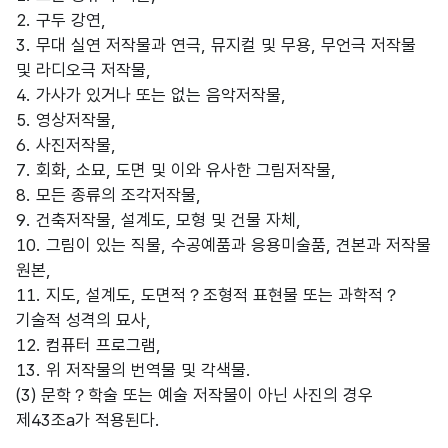
2. 구두 강연,
3. 무대 실연 저작물과 연극, 뮤지컬 및 무용, 무언극 저작물
및 라디오극 저작물,
4. 가사가 있거나 또는 없는 음악저작물,
5. 영상저작물,
6. 사진저작물,
7. 회화, 소묘, 도면 및 이와 유사한 그림저작물,
8. 모든 종류의 조각저작물,
9. 건축저작물, 설계도, 모형 및 건물 자체,
10. 그림이 있는 직물, 수공예품과 응용미술품, 견본과 저작물
원본,
11. 지도, 설계도, 도면적？조형적 표현물 또는 과학적？
기술적 성격의 묘사,
12. 컴퓨터 프로그램,
13. 위 저작물의 번역물 및 각색물.
(3) 문학？학술 또는 예술 저작물이 아닌 사진의 경우
제43조a가 적용된다.