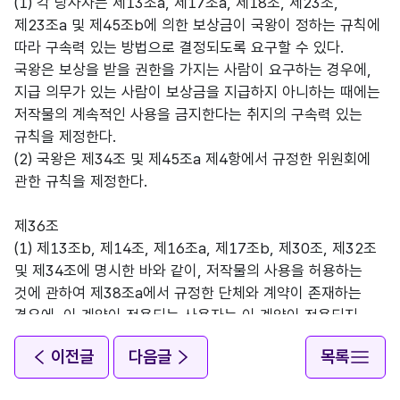
(1) 각 당사자는 제13조a, 제17조a, 제18조, 제23조,
제23조a 및 제45조b에 의한 보상금이 국왕이 정하는 규칙에
따라 구속력 있는 방법으로 결정되도록 요구할 수 있다.
국왕은 보상을 받을 권한을 가지는 사람이 요구하는 경우에,
지급 의무가 있는 사람이 보상금을 지급하지 아니하는 때에는
저작물의 계속적인 사용을 금지한다는 취지의 구속력 있는
규칙을 제정한다.
(2) 국왕은 제34조 및 제45조a 제4항에서 규정한 위원회에
관한 규칙을 제정한다.
제36조
(1) 제13조b, 제14조, 제16조a, 제17조b, 제30조, 제32조
및 제34조에 명시한 바와 같이, 저작물의 사용을 허용하는
것에 관하여 제38조a에서 규정한 단체와 계약이 존재하는
경우에, 이 계약이 적용되는 사용자는 이 계약이 적용되지
아니하는 권리자와의 관계에서 이 계약(확대된 집중이용허락)
이전글
다음글
목록
이 적용되는 분야의 같은 저작물에 대하여 같은 방법으로
사용할 권리를 가진다. 이 규정은 계약 조건에 따른 사용에