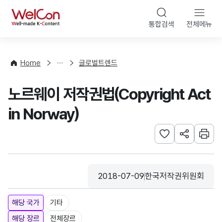
본문 바로가기
WelCon
통합검색
전체메뉴
해
외
동
향
Home
글로벌트렌드
·
통
노르웨이 저작권법(Copyright Act
계
in Norway)
관심사 등록하기
URL 공유하
인쇄
2018-07-09
한국저작권위원회
등록일
수집기관
해당 국가
기타
해당 장르
전체장르