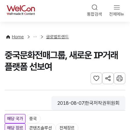
본문 바로가기
WelCon
통합검색
전체메뉴
해
외
동
향
Home
글로벌트렌드
·
통
중국문화전매그룹, 새로운 IP거래
계
플랫폼 선보여
관심사 등록하기
URL 공유하
인쇄
2018-08-07
한국저작권위원회
등록일
수집기관
해당 국가
중국
해당 장르
콘텐츠솔루션
전체장르