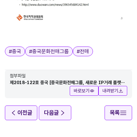
태그
#
중국
#
중국문화전매그룹
#
전매
첨부파일
제2018-122호 중국 [중국문화전매그룹, 새로운 IP거래 플랫폼
선보여].pdf
바로보기
내려받기
이전글
다음글
목록