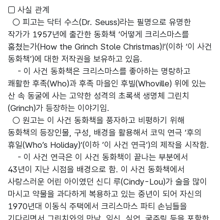
□ 사실 관계
○ 피고는 닥터 수스(Dr. Seuss)라는 필명으로 유명한
작가가 1957년에 출간한 동화책 ‘어떻게 크리스마스를
훔쳤는가(How the Grinch Stole Christmas)!’(이하 ‘이 사건
동화책’)에 대한 저작권을 보유하고 있음.
- 이 사건 동화책은 크리스마스를 좋아하는 명랑하고
쾌활한 후족(Who)과 후족 마을인 후빌(Whoville) 위에 있는
산 속 동굴에 사는 고약한 성격의 초록색 생명체 그린치
(Grinch)가 등장하는 이야기임.
○ 원고는 이 사건 동화책을 풍자하고 비평하기 위해
동화책의 등장인물, 구성, 배경을 활용해서 코믹 연극 ‘후의
휴일(Who’s Holiday)‘(이하 ’이 사건 연극‘)의 제작을 시작함.
- 이 사건 연극은 이 사건 동화책이 끝나는 부분에서
43년이 지난 시점을 배경으로 함. 이 사건 동화책에서
사랑스러운 어린 아이였던 신디 루(Cindy-Lou)가 술을 많이
마시고 약물을 과다하게 복용하고 있는 중년이 되어 자신의
1970년대 이동식 주택에서 크리스마스 파티 손님들을
기다리면서 그린치와의 만남, 임신, 실업, 굶주림 등을 포함한