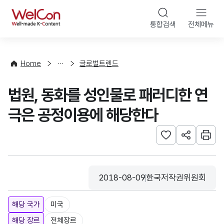
본문 바로가기
WelCon
통합검색
전체메뉴
해
외
동
향
Home
글로벌트렌드
·
통
법원, 동화를 성인물로 패러디한 연
계
극은 공정이용에 해당한다
관심사 등록하기
URL 공유하
인쇄
2018-08-09
한국저작권위원회
등록일
수집기관
해당 국가
미국
해당 장르
전체장르