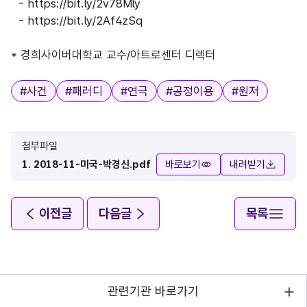
-
https://bit.ly/2v78Mly
-
https://bit.ly/2Af4zSq
* 경희사이버대학교 교수/아트로센터 디렉터
태그
#
사건
#
패러디
#
연극
#
공정이용
#
원저
첨부파일
1. 2018-11-미국-박경신.pdf
바로보기
내려받기
이전글
다음글
목록
관련기관 바로가기