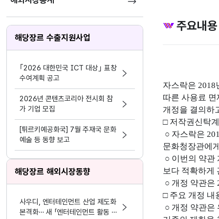
해외시장통계
주요내용
해당장르 수출지원사업
｢2026 대한민국 ICT 대상｣ 표창
수여계획 공고
자스락은 201
따른 사용료 면
2026년 콘텐츠코리아 전시회 참
가 기업 모집
개정을 결의하고
□ 저작권신탁
[튀르키예공화국] 7월 주재국 문화
○ 자스락은 2
예술 등 동향 보고
문화청장관에게
○ 이번의 약관
보다 적확하게 
해당장르 해외시장동향
○ 개정 약관은 
□ 주요 개정 내
사우디, 엔터테인먼트 산업 제도화
○ 개정 약관은
본격화… 새 「엔터테인먼트 활동 및