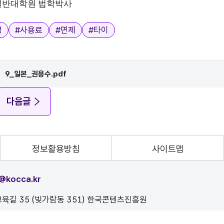
 일반대학원 법학박사
정
#
사용료
#
면제
#
타이
9_일본_권용수.pdf
다음글
정보활용방침
사이트맵
@kocca.kr
육길 35 (빛가람동 351) 한국콘텐츠진흥원
, 이를 위반시 정보통신법에 의해 처벌됨을 유념하시기 바랍니다.