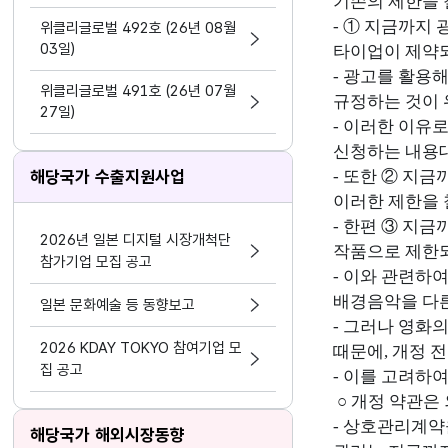
기존의 제한을 
지원 활동법」 제정
- ① 지금까지
위클리글로벌 492호 (26년 08월
03일)
타이업이 제약되
- 광고를 활용
위클리글로벌 491호 (26년 07월
규정하는 것이
27일)
- 이러한 이유
신청하는 내용대
해당국가 수출지원사업
- 또한 ② 지
이러한 제한을 
- 한편 ③ 지
2026년 일본 디지털 시장개척단
작품으로 제한
참가기업 모집 공고
- 이와 관련하
배경음악을 다른
일본 문화예술 등 동향보고
- 그러나 영화
2026 KDAY TOKYO 참여기업 모
때문에, 개정 
집 공고
- 이를 고려하
○ 개정 약관은
- 상호관리계약
해당국가 해외시장동향