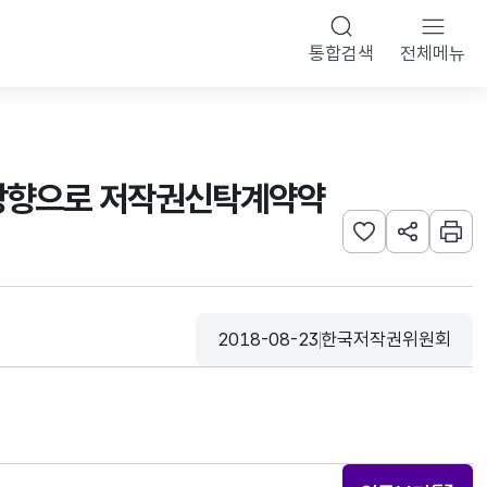
통합검색
전체메뉴
 방향으로 저작권신탁계약약
관심사 등록하기
URL 공유하
인쇄
2018-08-23
한국저작권위원회
등록일
수집기관