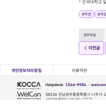
* 건국대학교
태그
#
약관
#
개
첨부파일
이전글
개인정보처리방침
이용약관
Helpdesk
1566-9984
welcon
58326 전남광주통합특별시 나주시 교
사업자등록번호 105-82-17272
본 페이지에 게시된 이메일 주소가 자동 수집되는 것을 거부하며