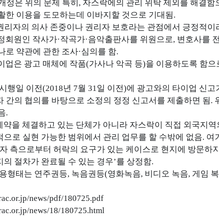
 개정은 위의 문제 특히, 자스락에의 관리 위탁 제외를 해결
활한 이용을 도모하는데 이바지할 것으로 기대됨.
 권리자의 의사 존중이나 권리자 보호라는 관점에서 긍정적이라
의 정회원인 작사가·작곡가·음악출판사를 위원으로, 변호사를
나로 약관에 관한 조사·심의를 함.
 타이업은 광고 매체에 작품(가사나 악곡 등)을 이용하도록 
관 시행일 이전(2018년 7월 31일 이전)에 광고와의 타이업
 간의 협의를 바탕으로 소정의 정정 신고서를 제출하면 됨. 
음.
리계약을 체결하고 있는 단체가 아니라 자스락이 직접 외국지역의
으로 실현 가능한 범위에서 관리 업무를 할 수밖에 없음. 여
용자 측으로부터 허락의 요구가 있는 케이스로 현지에 방문하지
의 절차가 완료될 수 있는 경우’를 상정함.
 이용형태는 연주권등, 녹음권등(영화녹음, 비디오 녹음, 게임 복
rac.or.jp/news/pdf/180725.pdf
rac.or.jp/news/18/180725.html