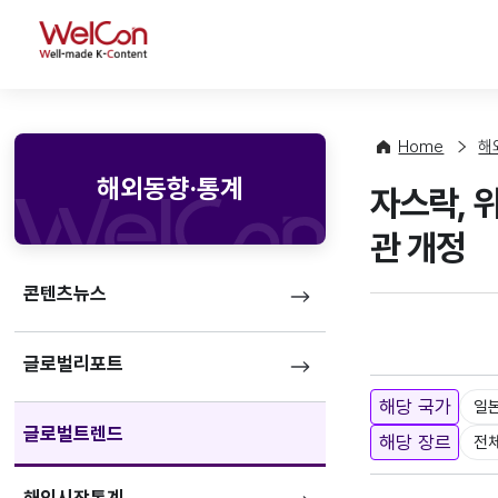
WelCon
Home
해
해외동향·통계
자스락, 
관 개정
콘텐츠뉴스
글로벌리포트
해당 국가
일
글로벌트렌드
해당 장르
전