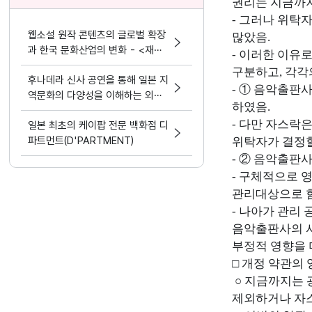
권리는 지금까지
- 그러나 위탁
웹소설 원작 콘텐츠의 글로벌 확장
많았음.
과 한국 문화산업의 변화 - <재혼
- 이러한 이유
황후> 실사화 드라마
구분하고, 각각
후나데라 신사 공연을 통해 일본 지
- ① 음악출판
역문화의 다양성을 이해하는 외국
하였음.
인 유학생들
- 다만 자스락
일본 최초의 케이팝 전문 백화점 디
파트먼트(D'PARTMENT)
위탁자가 결정할
- ② 음악출판
- 구체적으로 
관리대상으로 함
- 나아가 관리
음악출판사의 사
부정적 영향을 
□ 개정 약관의 
○ 지금까지는 
제외하거나 자스