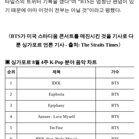
타일스의 트위터 기록을 깼다
”
며
“BTS
는 엄청난 팬덤이 있
기 때문에 아마 이것이 전부는 아닐 것
”
이라고 평했다
.
〈
BTS
가 미국 스타디움 콘서트를 매진시킨 것을 기사로 다
룬 싱가포르 언론 기사
-
출처
: The Straits Times
〉
▣
싱가포르
8
월
4
주
K-Pop
분야 음악 차트
순위
제목
가수
1
IDOL
BTS
2
Euphoria
BTS
3
Epiphany
BTS
4
Answer : Love Myself
BTS
5
I'm Fine
BTS
6
IDOL (feat. Nicki Minaj)
BTS