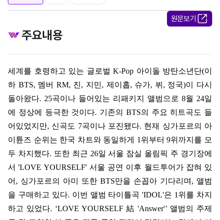
원문보기
주요내용
세계를 호령하고 있는 글로벌
K-Pop
아이돌 방탄소년단
(
이
하
BTS,
멤버
RM,
진
,
지민
,
제이홉
,
슈가
,
뷔
,
정국
)
이 다시
돌아왔다
. 25
곡이나 들어있는 리패키지 앨범으로
8
월
24
일
에 정상에 등극한 것이다
.
기존의
BTS
의 주요 히트곡도 들
어있었지만
,
신곡도
7
곡이나 포진됐다
.
현재 싱가포르의 아
이튠즈 순위는 한국 차트와 동일하게
1
위부터
9
위까지를 모
두 차지했다
.
또한 최근
26
일 서울 잠실 올림픽 주 경기장에
서
'LOVE YOURSELF'
서울 공연 이후 월드투어가 잡혀 있
어
,
싱가포르의 아미 또한
BTS
만을 손꼽아 기다리며
,
앨범
을 구매하고 있다
.
이번 앨범 타이틀곡
'IDOL'
은
1
위를 차지
하고 있었다
. ‘LOVE YOURSELF
結
'Answer'’
앨범의 주제