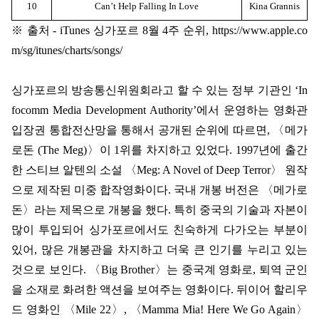
10
Can’t Help Falling In Love
Kina Grannis
※
출처
- iTunes
싱가포르
8
월
4
주 순위
, https://www.apple.co
m/sg/itunes/charts/songs/
싱가포르의 방송통신위원회라고 할 수 있는 정부 기관인
‘In
focomm Media Development Authority’
에서 운영하는 영화관
입장권 통합전산망을 통해서 공개된 순위에 따르면
,
〈
메가
로돈
(The Meg)
〉
이
1
위를 차지하고 있었다
. 1997
년에 출간
한 스티브 알텐의 소설
〈
Meg: A Novel of Deep Terror
〉
원작
으로 제작된 미중 합작영화이다
.
국내 개봉 버전은
〈
메가로
돈
〉
라는 제목으로 개봉을 했다
.
특히 중국의 기술과 자본이
많이 투입되어 싱가포르에서도 친숙하게 다가오는 부분이
있어
,
많은 개봉관을 차지하고 더욱 큰 인기를 누리고 있는
것으로 보인다
.
〈
Big Brother
〉
는 중국계 영화로
,
퇴역 군인
을 소재로 화려한 액션을 보여주는 영화이다
.
뒤이어 할리우
드 영화인
〈
Mile 22
〉
,
〈
Mamma Mia! Here We Go Again
〉