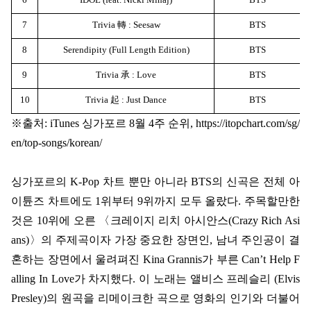
7
Trivia
轉
: Seesaw
BTS
8
Serendipity (Full Length Edition)
BTS
9
Trivia
承
: Love
BTS
10
Trivia
起
: Just Dance
BTS
※
출처
: iTunes
싱가포르
8
월
4
주 순위
, https://itopchart.com/sg/
en/top-songs/korean/
싱가포르의
K-Pop
차트 뿐만 아니라
BTS
의 신곡은 전체 아
이튠즈 차트에도
1
위부터
9
위까지 모두 올랐다
.
주목할만한
것은
10
위에 오른
〈
크레이지 리치 아시안스
(Crazy Rich Asi
ans)
〉
의 주제곡이자 가장 중요한 장면인
,
남녀 주인공이 결
혼하는 장면에서 울려펴진
Kina Grannis
가 부른
Can’t Help F
alling In Love
가 차지했다
.
이 노래는 앨비스 프레슬리
(Elvis
Presley)
의 원곡을 리메이크한 곡으로 영화의 인기와 더불어