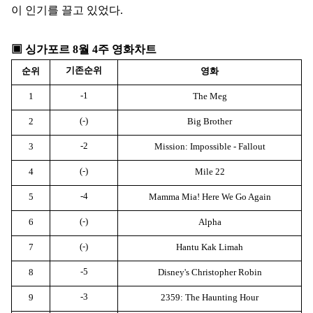
이 인기를 끌고 있었다
.
▣
싱가포르
8
월
4
주 영화차트
기존순위
순위
영화
-1
1
The Meg
(-)
2
Big Brother
-2
3
Mission: Impossible - Fallout
(-)
4
Mile 22
-4
5
Mamma Mia! Here We Go Again
(-)
6
Alpha
(-)
7
Hantu Kak Limah
-5
8
Disney's Christopher Robin
-3
9
2359: The Haunting Hour