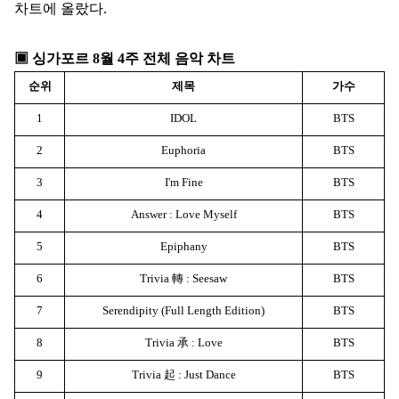
차트에 올랐다
.
▣
싱가포르
8
월
4
주 전체 음악 차트
순위
제목
가수
1
IDOL
BTS
2
Euphoria
BTS
3
I'm Fine
BTS
4
Answer : Love Myself
BTS
5
Epiphany
BTS
6
Trivia
轉
: Seesaw
BTS
7
Serendipity (Full Length Edition)
BTS
8
Trivia
承
: Love
BTS
9
Trivia
起
: Just Dance
BTS