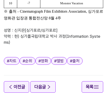
-7
10
Monster Vacation
※
출처
- Cinematograph Film Exhibitors Association,
싱가포르
영화관 입장권 통합전산망
8
월
4
주
성명 : 신지은[싱가포르/싱가포르]
약력 : 현) 싱가폴국립대학교 박사 과정(Information Syste
ms)
태그
#
차트
#
순위
#
영화
#
앨범
#
출처
이전글
다음글
목록