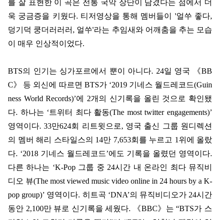
를 잘 표현한 이 곡은 전통 국악 장단이 담겼다는 점에서 더
욱 궁금증을 키웠다
.
티저영상을 통해 멤버들이
'
얼쑤 좋다
,
덩기덕 쿵더러러러
,
얼쑤
'
라는 추임새와 어깨춤을 추는 모습
이 매우 인상적이었다
.
BTS
의 인기는 싱가포르에서 뿐이 아니다
. 24
일 영국
《
BB
C
》
등 외신에 따르면
BTS
가
‘2019
기네스 월드레코드
(Guin
ness World Records)’
에
2
개의 신기록을 올린 것으로 확인됐
다
.
하나는
‘
트위터 최다 활동
(The most twitter engagements)’
영역이다
. 33
만
624
회 리트윗으로
,
영국 출신 그룹 원디렉션
의 멤버 해리 스타일스의
14
만
7,653
회를 누르고
1
위에 올랐
다
. ‘2018
기네스 월드레코드
’
에도 기록을 올렸던 영역이다
.
다른 하나는
‘K-Pop
그룹 중
24
시간 내 온라인 최다 뮤직비
디오 뷰
(The most viewed music video online in 24 hours by a K-
pop group)’
영역이다
.
히트곡
‘DNA’
의 뮤직비디오가
24
시간
동안
2,100
만 뷰로 신기록을 세웠다
.
《
BBC
》
는
“BTS
가 스