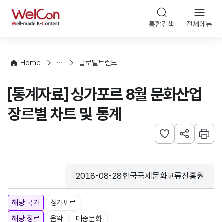
본문 바로가기
WelCon
통합검색
전체메뉴
해
외
동
향
Home
글로벌트렌드
·
통
[통계자료] 싱가포르 8월 문화산업
계
장르별 차트 및 통계
관심사 등록하기
URL 공유하
인쇄
2018-08-28
한국국제문화교류진흥원
등록일
수집기관
해당 국가
싱가포르
해당 장르
음악
대중문화