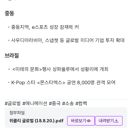
중동
- 중동지역, e스포츠 성장 잠재력 커
- 사우디아라비아, 스냅챗 등 글로벌 미디어 기업 투자 확대
브라질
- <미래의 문화>행사 상파울루에서 성황리에 개최
- K-Pop 스타 <몬스타엑스> 공연 8,000명 관객 모여
태그
#
글로벌
#
애니메이션
#
중국
#
소송
#
컴백
첨부파일
위클리 글로벌 (18.8.20.).pdf
바로보기
내려받기