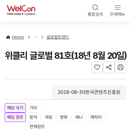
본문 바로가기
WelCon
통합검색
전체메뉴
해
외
동
향
Home
글로벌트렌드
·
통
위클리 글로벌 81호(18년 8월 20일)
계
관심사 등록하기
URL 공유하
인쇄
2018-08-30
한국콘텐츠진흥원
등록일
수집기관
해당 국가
기타
해당 장르
음악
게임
영화
애니
캐릭터
전체장르