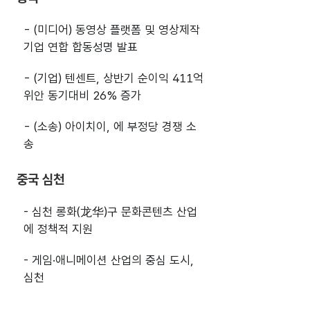
- (미디어) 동영상 플랫폼 및 영상제작
기업 연합 합동성명 발표
- (기업) 텐센트, 상반기 순이익 411억
위안 동기대비 26% 증가
- (소송) 아이치이,
에 부정당 경쟁 소
송
중국 심천
- 심천 롱화(龙华)구 문화콘텐츠 산업
에 정책적 지원
- 게임·애니메이션 산업의 중심 도시,
심천