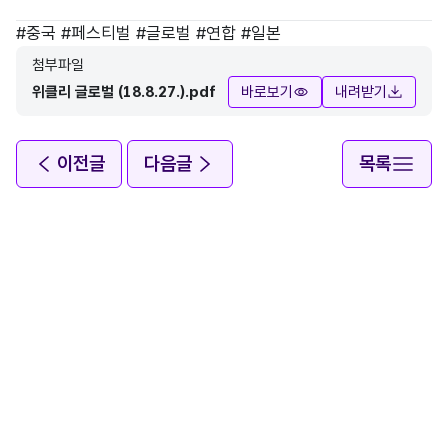
태그
#
중국
#
페스티벌
#
글로벌
#
연합
#
일본
첨부파일
위클리 글로벌 (18.8.27.).pdf
바로보기
내려받기
이전글
다음글
목록