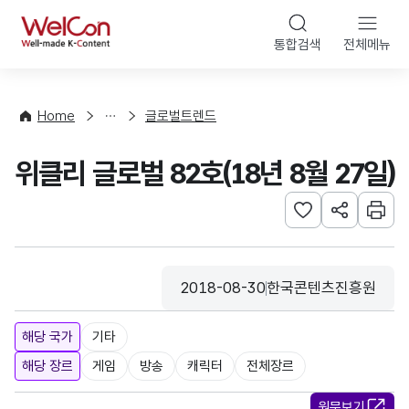
본문 바로가기
WelCon
통합검색
전체메뉴
해
외
동
향
Home
글로벌트렌드
·
통
위클리 글로벌 82호(18년 8월 27일)
계
관심사 등록하기
URL 공유하
인쇄
2018-08-30
한국콘텐츠진흥원
등록일
수집기관
해당 국가
기타
해당 장르
게임
방송
캐릭터
전체장르
원문보기