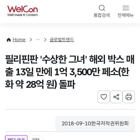
본문 바로가기
WelCon
통합검색
전체메뉴
해
외
동
향
Home
글로벌트렌드
·
통
필리핀판 '수상한 그녀' 해외 박스 매
계
출 13일 만에 1억 3,500만 페소(한
화 약 28억 원) 돌파
관심사 등록하기
URL 공유하
인쇄
2018-09-10
한국저작권위원회
등록일
수집기관