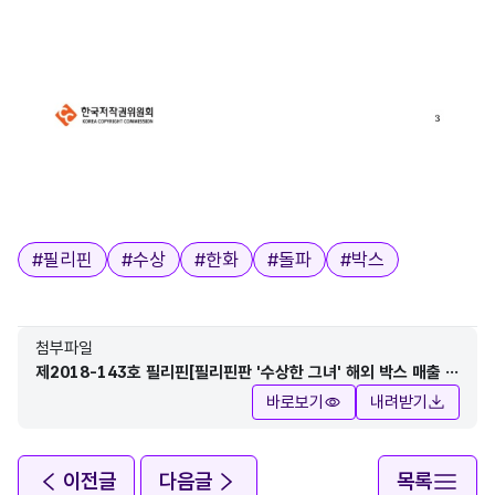
태그
#
필리핀
#
수상
#
한화
#
돌파
#
박스
첨부파일
제2018-143호 필리핀[필리핀판 '수상한 그녀' 해외 박스 매출 1
3일 만에 1억 3,500만 페소(한화 약 28억 원) 돌파].pdf
바로보기
내려받기
이전글
다음글
목록