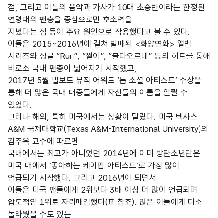
점, 그리고 이들의 음악과 가사가 10대 초중반이라는 한정된
연령대의 팬층을 중심으로만 호소력을
지녔다는 점 등이 주요 원인으로 작용했다고 볼 수 있다.
이들은 2015~2016년에 걸쳐 발매된 <화양연화> 앨범
시리즈와 싱글 “Run”, “쩔어”, “불타오르네” 등의 히트를 통해
비로소 국내 팬층이 넓어지기 시작했고,
2017년 5월 빌보드 뮤직 어워드 ‘톱 소셜 아티스트’ 수상을
통해 더 많은 국내 대중들에게 자신들의 이름을 알릴 수
있었다.
그러나 해외, 특히 미국에서는 상황이 달랐다. 미국 텍사스
A&M 국제대학교(Texas A&M-International University)의
김주옥 교수에 따르면
국내에서는 최고가 아니었던 2014년에 이미 방탄소년단은
미국 내에서 ‘좋아하는 케이팝 아티스트’로 가장 많이
언급되기 시작했다. 그리고 2016년이 되면서
이들은 미국 팬들에게 2위보다 3배 이상 더 많이 언급되며
압도적인 1위로 자리매김했다(표 참조). 많은 이들에게 다소
놀라웠을 수도 있는