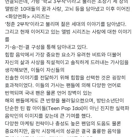
연결되는데, 가령 ‘학교 3부작’이라고 불리는 초창기 세 장의
앨범은 10대들의 꿈과 사랑, 고뇌 등을 담아냈고 이후 이어진
<화양연화> 시리즈는
‘청춘 2부작’이라고 불리며 젊은 세대의 이야기를 담아냈다.
그리고 현재 이어지고 있는
앨범 시리즈는 사랑에 대한 이야기
를
기-승-전-결 구성을 통해 담아내고 있다.
힙합 음악에서 가장 중요한 요소가 유려한 비트와 더불어
자신의 삶과 사상을 직설적이고 솔직하게 드러내는 가사임을
생각해보면, 이들이 자신들의
진솔한 이야기를 전달하기 위해 힙합을 선택한 것은 굉장히
효과적이었다. 이들의 가사는 팬들에 의해 다양한 언어로
번역되며 국내 팬은 물론 언어 장벽이 있는
해외 팬들에게도 큰 반향을 불러일으켰으며, 방탄소년단이
단순한 틴 팝 아이돌(Teen Pop Idol)이 아닌 진지한 실력파
음악인의 이미지를 갖는데 큰 기여를 했다.
다양한 마케팅 전략이나 충성도 높은 팬덤의 도움도 물론
중요하지만, 음악 시장에서의 성공은 결국 훌륭한 음악을