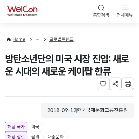
본문 바로가기
WelCon
통합검색
전체메뉴
해
외
동
향
Home
글로벌트렌드
·
통
방탄소년단의 미국 시장 진입: 새로
계
운 시대의 새로운 케이팝 한류
관심사 등록하기
URL 공유하
인쇄
2018-09-12
한국국제문화교류진흥원
등록일
수집기관
해당 국가
미국
해당 장르
음악
대중문화