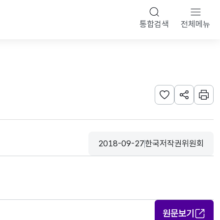
통합검색
전체메뉴
관심사 등록하기
URL 공유하
인쇄
2018-09-27
한국저작권위원회
등록일
수집기관
원문보기