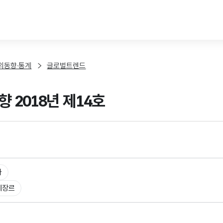
본문 바로가기
외동향·통계
글로벌트렌드
향 2018년 제14호
타
체장르