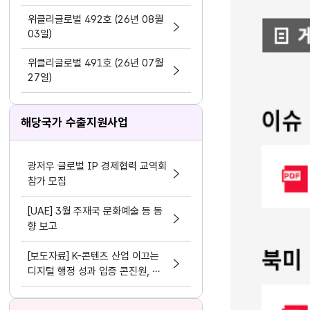
지원 활동법」 제정
위클리글로벌 492호 (26년 08월
03일)
위클리글로벌 491호 (26년 07월
27일)
해당국가 수출지원사업
광저우 글로벌 IP 경제협력 교역회
참가 모집
[UAE] 3월 주재국 문화예술 등 동
향 보고
[보도자료] K-콘텐츠 산업 이끄는
디지털 행정 성과 입증 콘진원, 정
보화⋅데이터 분야 평가 3관왕 달성