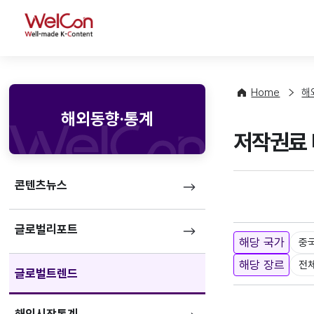
WelCon
Home
해
해외동향·통계
저작권료 
콘텐츠뉴스
글로벌리포트
해당 국가
중
해당 장르
전
글로벌트렌드