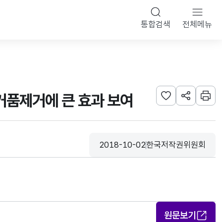
통합검색
전체메뉴
거품제거에 큰 효과 보여
관심사 등록하기
URL 공유하
인쇄
2018-10-02
한국저작권위원회
등록일
수집기관
원문보기