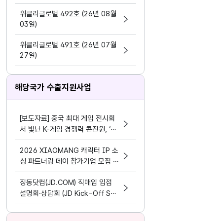
지원 활동법」 제정
위클리글로벌 492호 (26년 08월
03일)
위클리글로벌 491호 (26년 07월
27일)
해당국가 수출지원사업
[보도자료] 중국 최대 게임 전시회
서 빛난 K-게임 경쟁력 콘진원, ‘차
이나조이 2026’ 한국공동관 성료
2026 XIAOMANG 캐릭터 IP 소
싱 파트너링 데이 참가기업 모집 공
고
징동닷컴(JD.COM) 직매입 입점
설명회·상담회 (JD Kick-Off Su
mmit 2026)