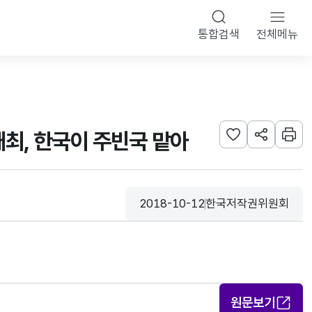
통합검색
전체메뉴
최, 한국이 주빈국 맡아
관심사 등록하기
URL 공유하
인쇄
2018-10-12
한국저작권위원회
등록일
수집기관
원문보기