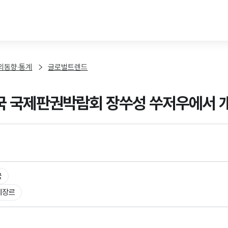
본문 바로가기
외동향·통계
글로벌트렌드
국 국제판권박람회 장쑤성 쑤저우에서 개
국
체장르