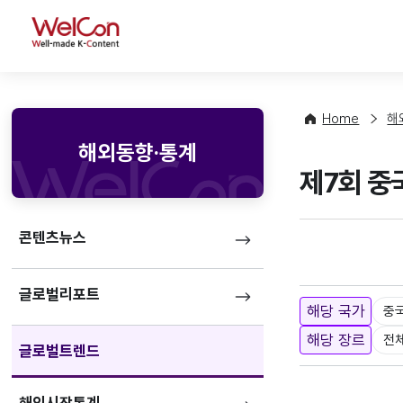
WelCon
Home
해
해외동향·통계
제7회 중
콘텐츠뉴스
글로벌리포트
해당 국가
중
해당 장르
전
글로벌트렌드