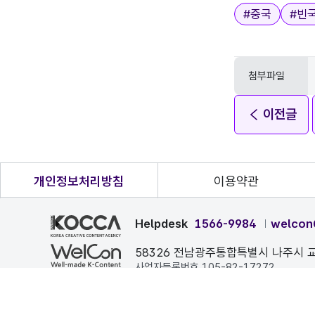
태그
#
중국
#
빈
첨부파일
이전글
개인정보처리방침
이용약관
Helpdesk
1566-9984
welcon
58326 전남광주통합특별시 나주시 교
사업자등록번호 105-82-17272
본 페이지에 게시된 이메일 주소가 자동 수집되는 것을 거부하며
COPYRIGHT ⓒ 한국콘텐츠진흥원. ALL RIGHTS RESERVE