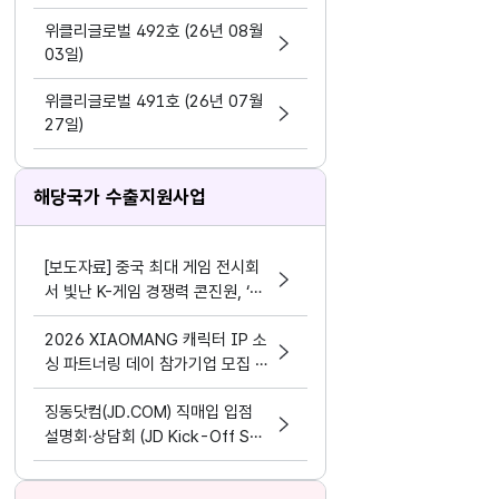
지원 활동법」 제정
위클리글로벌 492호 (26년 08월
03일)
위클리글로벌 491호 (26년 07월
27일)
해당국가 수출지원사업
[보도자료] 중국 최대 게임 전시회
서 빛난 K-게임 경쟁력 콘진원, ‘차
이나조이 2026’ 한국공동관 성료
2026 XIAOMANG 캐릭터 IP 소
싱 파트너링 데이 참가기업 모집 공
고
징동닷컴(JD.COM) 직매입 입점
설명회·상담회 (JD Kick-Off Su
mmit 2026)