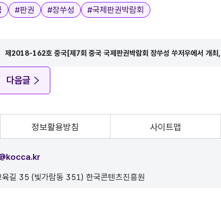
국
#
판권
#
장쑤성
#
국제판권박람회
제2018-162호 중국[제7회 중국 국제판권박람회 장쑤성 쑤저우에서 개최, 
다음글
정보활용방침
사이트맵
@kocca.kr
육길 35 (빛가람동 351) 한국콘텐츠진흥원
, 이를 위반시 정보통신법에 의해 처벌됨을 유념하시기 바랍니다.
D.