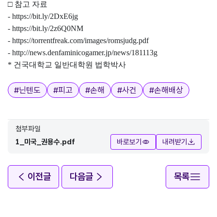
□
참고 자료
-
https://bit.ly/2DxE6jg
-
https://bit.ly/2z6Q0NM
-
https://torrentfreak.com/images/romsjudg.pdf
-
http://news.denfaminicogamer.jp/news/181113g
*
건국대학교 일반대학원 법학박사
태그
#
닌텐도
#
피고
#
손해
#
사건
#
손해배상
첨부파일
1_미국_권용수.pdf
바로보기
내려받기
이전글
다음글
목록