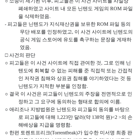
○
소송이 제기된 이후
,
피고들은 이 사건 사이트를 사실상
폐쇄하였고 사이트 내 모든 닌텐도 게임의
ROM
파일
을 삭제하였음
.
-
피고들은 닌텐도가 지식재산권을 보유한
ROM
파일 등의
무단 배포를 인정하였고
,
이 사건 사이트에 닌텐도의
공식 게임 스토어에 유도를 촉구하는 문장을 게재하
였음
.
□
사건의 판단
○
피고들은 이 사건 사이트에 직접 관여한 것
,
그로 인해 닌
텐도에 회복할 수 없는 피해를 준 직접적 또는 간접적
인 저작권 침해와 상표권 침해를 야기하였다는 것 등
닌텐도가 지적한 부분을 인정함
.
○
결국 이 사건은 피고들이 닌텐도의 주장을 전면적으로 인
정하고 그 요구에 동의하는 형태로 합의에 이름
.
○
애리조나 지방법원은 닌텐도와 피고들의 동의를 바탕으
로 피고들에 대해
1,223
만 달러
(
약
138
억 원
)<2 >
의 손
해배상을 지급을 명령함
.
○
한편 토렌트프리크
(
Torrentfreak)
가 입수한 미서명 최종 판