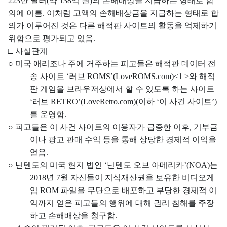
223
만 달러
(
약
138
억 원
)
의 손해배상을 지급하는 형태로 합
의에 이름
.
이처럼 고액의 손해배상금을 지급하는 형태로 합
의가 이루어진 것은 다른 해적판 사이트의 활동을 억제하기
위함으로 평가되고 있음
.
□
사실관계
○
미국 애리조나 주에 거주하는 피고들은 해적판 데이터 전
송 사이트
‘
러브
ROMS’(
LoveROMS.com)<1 >
와 해적
판 게임을 브라우저상에서 할 수 있도록 하는 사이트
‘
러브
RETRO’(LoveRetro.com)(
이하
‘
이 사건 사이트
’)
를 운영함
.
○
피고들은 이 사건 사이트의 이용자가 급증한 이후
,
기부금
이나 광고 판매 수익 등을 통해 상당한 경제적 이익을
얻음
.
○
닌텐도의 미국 현지 법인
‘
닌텐도 오브 아메리카
’(NOA)
는
2018
년
7
월 자신들이 지식재산권을 보유한 비디오게
임
ROM
파일을 무단으로 배포하고 부당한 경제적 이
익까지 얻은 피고들의 행위에 대해 권리 침해를 주장
하고 손해배상을 청구함
.