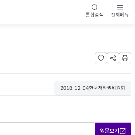
통합검색
전체메뉴
관심사 등록하기
URL 공유하
인쇄
2018-12-04
한국저작권위원회
등록일
수집기관
원문보기