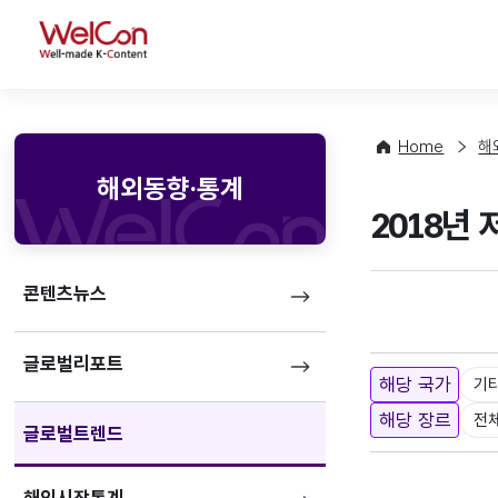
WelCon
Home
해
해외동향·통계
2018년 
콘텐츠뉴스
글로벌리포트
해당 국가
기
해당 장르
전
글로벌트렌드