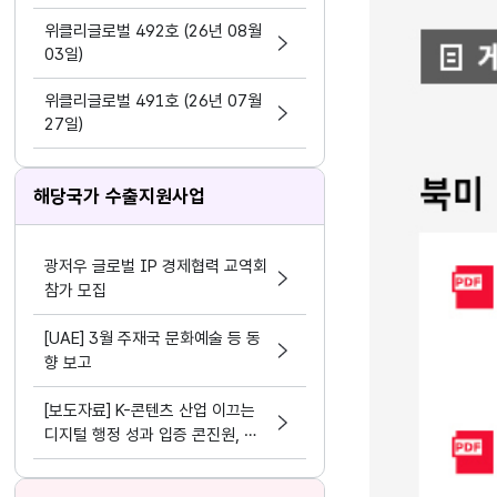
지원 활동법」 제정
위클리글로벌 492호 (26년 08월
03일)
위클리글로벌 491호 (26년 07월
27일)
해당국가 수출지원사업
광저우 글로벌 IP 경제협력 교역회
참가 모집
[UAE] 3월 주재국 문화예술 등 동
향 보고
[보도자료] K-콘텐츠 산업 이끄는
디지털 행정 성과 입증 콘진원, 정
보화⋅데이터 분야 평가 3관왕 달성