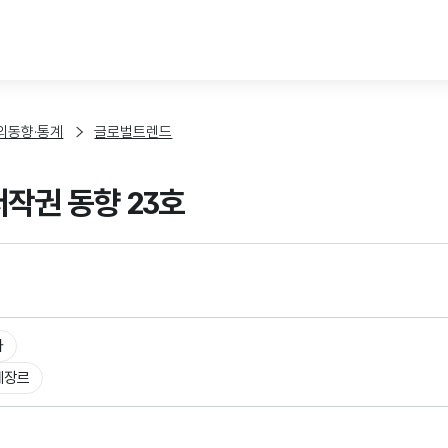
본문 바로가기
외동향·통계
글로벌트렌드
저작권 동향 23호
타
체장르