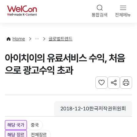
본문 바로가기
WelCon
통합검색
전체메뉴
해
외
동
향
Home
글로벌트렌드
·
통
아이치이의 유료서비스 수익, 처음
계
으로 광고수익 초과
관심사 등록하기
URL 공유하
인쇄
2018-12-10
한국저작권위원회
등록일
수집기관
해당 국가
중국
해당 장르
전체장르