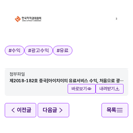
태그
#
수익
#
광고수익
#
유료
첨부파일
제2018-182호 중국[아이치이의 유료서비스 수익, 처음으로 광
고수익 초과] (1).pdf
바로보기
내려받기
이전글
다음글
목록