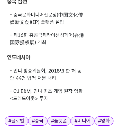
중국 심천
- 중국문화미디어신문창(中国文化传
媒新文创)(IP) 플랫폼 설립
- 제16회 홍콩국제라이선싱페어(香港
国际授权展) 개최
인도네시아
- 인니 방송위원회, 2018년 한 해 동
안 44건 법적 처분 내려
- CJ E&M, 인니 최초 게임 원작 영화
<드레드아웃> 투자
태그
#
글로벌
#
중국
#
플랫폼
#
미디어
#
영화