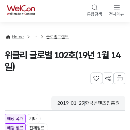
본문 바로가기
WelCon
통합검색
전체메뉴
해
외
동
향
Home
글로벌트렌드
·
통
위클리 글로벌 102호(19년 1월 14
계
일)
관심사 등록하기
URL 공유하
인쇄
2019-01-29
한국콘텐츠진흥원
등록일
수집기관
해당 국가
기타
해당 장르
전체장르