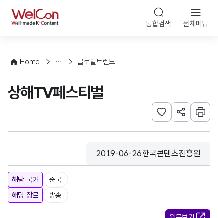
본문 바로가기
WelCon
통합검색
전체메뉴
해
외
동
향
Home
글로벌트렌드
·
통
상해TV페스티벌
계
관심사 등록하기
URL 공유하
인쇄
2019-06-26
한국콘텐츠진흥원
등록일
수집기관
해당 국가
중국
해당 장르
방송
원문보기