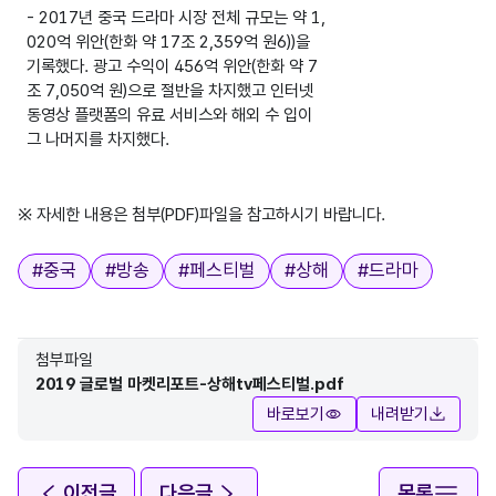
- 2017년 중국 드라마 시장 전체 규모는 약 1,
020억 위안(한화 약 17조 2,359억 원6))을
기록했다. 광고 수익이 456억 위안(한화 약 7
조 7,050억 원)으로 절반을 차지했고 인터넷
동영상 플랫폼의 유료 서비스와 해외 수 입이
그 나머지를 차지했다.
※ 자세한 내용은 첨부(PDF)파일을 참고하시기 바랍니다.
태그
#
중국
#
방송
#
페스티벌
#
상해
#
드라마
첨부파일
2019 글로벌 마켓리포트-상해tv페스티벌.pdf
바로보기
내려받기
이전글
다음글
목록