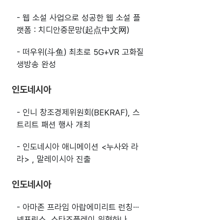
- 웹 소설 사업으로 성공한 웹 소설 플
랫폼 : 치디안중문망(起点中文网)
- 떠우위(斗鱼) 최초로 5G+VR 고화질
생방송 완성
인도네시아
- 인니 창조경제위원회(BEKRAF), 스
트리트 패션 행사 개최
- 인도네시아 애니메이션 <누사와 라
라> , 말레이시아 진출
인도네시아
- 아마존 프라임 아랍에미리트 런칭…
넷프릭스, 스타즈플레이 위협하나