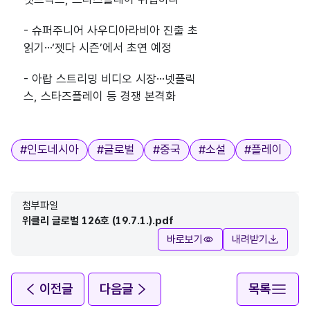
- 슈퍼주니어 사우디아라비아 진출 초
읽기…‘젯다 시즌’에서 초연 예정
- 아랍 스트리밍 비디오 시장…넷플릭
스, 스타즈플레이 등 경쟁 본격화
태그
#
인도네시아
#
글로벌
#
중국
#
소설
#
플레이
첨부파일
위클리 글로벌 126호 (19.7.1.).pdf
바로보기
내려받기
이전글
다음글
목록