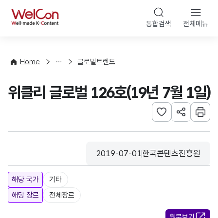
본문 바로가기
WelCon
통합검색
전체메뉴
해
외
동
향
Home
글로벌트렌드
·
통
위클리 글로벌 126호(19년 7월 1일)
계
관심사 등록하기
URL 공유하
인쇄
2019-07-01
한국콘텐츠진흥원
등록일
수집기관
해당 국가
기타
해당 장르
전체장르
원문보기