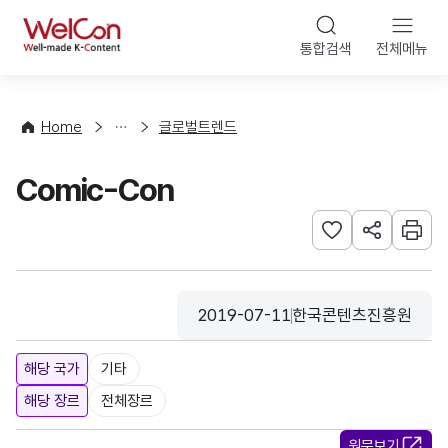
본문 바로가기
WelCon
통합검색
전체메뉴
해
외
동
향
Home
글로벌트렌드
·
통
Comic-Con
계
관심사 등록하기
URL 공유하
인쇄
2019-07-11
한국콘텐츠진흥원
등록일
수집기관
해당 국가
기타
해당 장르
전체장르
원문보기