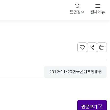
통합검색
전체메뉴
관심사 등록하기
URL 공유하
인쇄
2019-11-20
한국콘텐츠진흥원
등록일
수집기관
원문보기