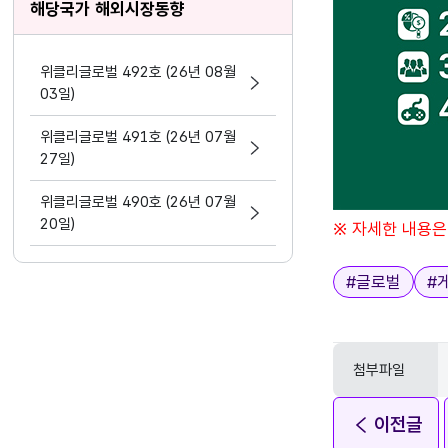
해당국가 해외시장동향
위클리글로벌 492호 (26년 08월
03일)
위클리글로벌 491호 (26년 07월
27일)
위클리글로벌 490호 (26년 07월
20일)
※ 자세한 내용은
태그
#
글로벌
#
첨부파일
이전글