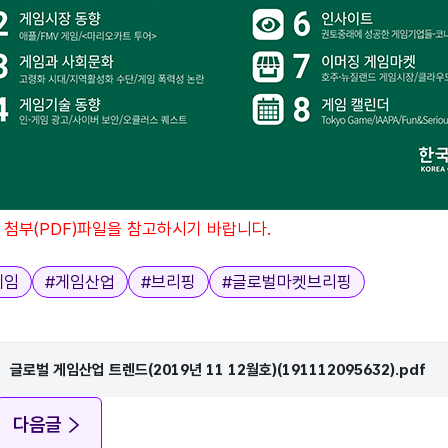
 첨부(PDF)파일을 참고하시기 바랍니다.
게임
#
게임산업
#
브리핑
#
글로벌마켓브리핑
글로벌 게임산업 트렌드(2019년 11 12월호)(191112095632).pdf
다음글