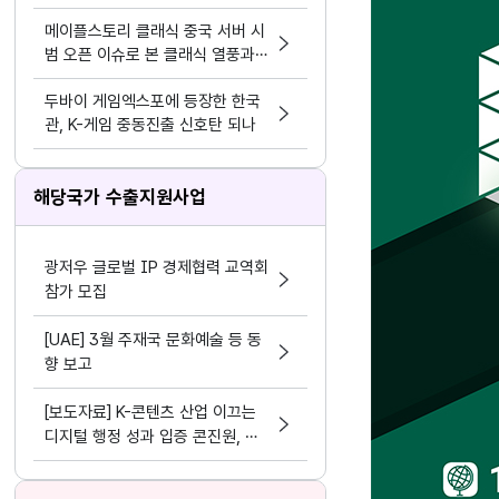
모바일>
메이플스토리 클래식 중국 서버 시
범 오픈 이슈로 본 클래식 열풍과
시의성
두바이 게임엑스포에 등장한 한국
관, K-게임 중동진출 신호탄 되나
해당국가 수출지원사업
광저우 글로벌 IP 경제협력 교역회
참가 모집
[UAE] 3월 주재국 문화예술 등 동
향 보고
[보도자료] K-콘텐츠 산업 이끄는
디지털 행정 성과 입증 콘진원, 정
보화⋅데이터 분야 평가 3관왕 달성