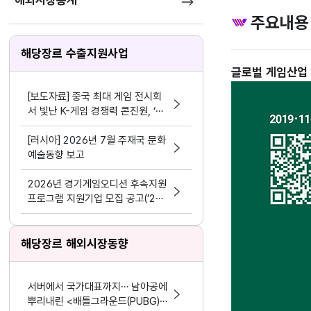
해외시장통계
주요내용
해당장르 수출지원사업
글로벌 게임산업 트
[보도자료] 중국 최대 게임 전시회
서 빛난 K-게임 경쟁력 콘진원, ‘차
이나조이 2026’ 한국공동관 성료
[러시아] 2026년 7월 주재국 문화
예술동향 보고
2026년 경기게임오디션 후속지원
프로그램 지원기업 모집 공고(’24
~’25년 선정기업 대상)
해당장르 해외시장동향
서버에서 국가대표까지… 남아공에
뿌리내린 <배틀그라운드(PUBG)