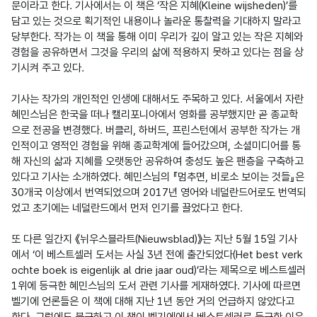
문이라고 한다. 기사에서는 이 책은 ‘작은 지혜(Kleine wijsheden)’를 
담고 있는 것으로 획기적인 내용이나 놀라운 통찰력을 기대하지 말라고 
당부한다. 작가는 이 책을 통해 이미 우리가 깊이 알고 있는 작은 지혜와 
경험을 공유하면서 그것을 우리의 삶에 적용하지 못하고 있다는 점을 상
기시켜 주고 있다.

기사는 작가의 개인적인 인생에 대해서도 주목하고 있다. 서울에서 자란 
혜민스님은 한국을 떠나 캘리포니아에서 영화를 공부했지만 곧 종교학
으로 전공을 변경했다. 버클리, 하버드, 프린스턴에서 공부한 작가는 개
인적이고 영적인 경험을 위해 종교학계에 들어갔으며, 소셜미디어를 통
해 자신의 삶과 지혜를 오랫동안 공유하여 충성도 높은 팬층을 구축하고 
있다고 기사는 소개하였다. 혜민스님의 『멈추면, 비로소 보이는 것들』은 
30개국 이상에서 번역되었으며 2017년 영어와 네덜란드어로도 번역되
었고 초기에는 네덜란드에서 먼저 인기를 끌었다고 한다.

또 다른 일간지 《뉘우스블라트(Nieuwsblad)》는 지난 5월 15일 기사
에서 ‘이 베스트셀러 도서는 사실 3년 전에 출간되었다(Het best verk
ochte boek is eigenlijk al drie jaar oud)’라는 제목으로 베스트셀러 
1위에 등극한 혜민스님의 도서 관련 기사를 게재하였다. 기사에 따르면 
벨기에 언론들은 이 책에 대해 지난 1년 동안 거의 언급하지 않았다고 
한다. 그럼에도 불구하고 이 책이 벨기에에서 베스트셀러로 등극한 이유