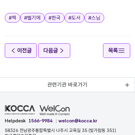
태그
#
책
#
벨기에
#
한국
#
도서
#
스님
이전글
다음글
목록
관련기관 바로가기
Helpdesk
1566-9984
welcon@kocca.kr
58326 전남광주통합특별시 나주시 교육길 35 (빛가람동 351)