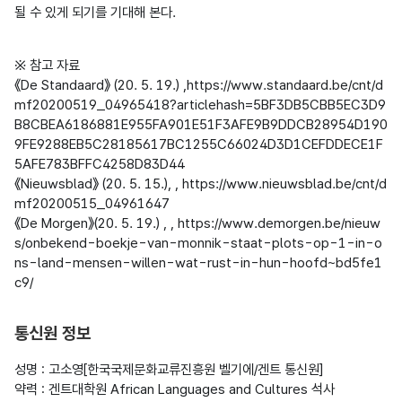
될 수 있게 되기를 기대해 본다.
※ 참고 자료

《De Standaard》 (20. 5. 19.) 
,https://www.standaard.be/cnt/d
mf20200519_04965418?articlehash=5BF3DB5CBB5EC3D9
B8CBEA6186881E955FA901E51F3AFE9B9DDCB28954D190
9FE9288EB5C28185617BC1255C66024D3D1CEFDDECE1F
5AFE783BFFC4258D83D44

《Nieuwsblad》 (20. 5. 15.), 
, https://www.nieuwsblad.be/cnt/d
mf20200515_04961647

《De Morgen》(20. 5. 19.) , 
, https://www.demorgen.be/nieuw
s/onbekend-boekje-van-monnik-staat-plots-op-1-in-o
ns-land-mensen-willen-wat-rust-in-hun-hoofd~bd5fe1
c9/

통신원 정보
성명 : 고소영[한국국제문화교류진흥원 벨기에/겐트 통신원]

약력 : 겐트대학원 African Languages and Cultures 석사
