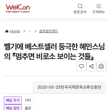
본문 바로가기
WelCon
통합검색
전체메뉴
해
외
동
향
Home
글로벌트렌드
·
통
벨기에 베스트셀러 등극한 혜민스님
계
의 『멈추면 비로소 보이는 것들』
관심사 등록하기
URL 공유하
인쇄
2020-05-23
한국국제문화교류진흥원
등록일
수집기관
해당 국가
기타
해당 장르
출판