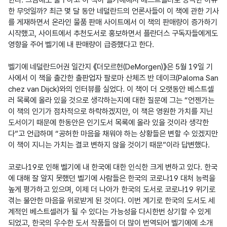
한 무엇일까? 최근 몇 달 동안 네덜란드의 언론사들이 이 책에 관한 기사
를 게재하면서 온라인 물품 판매 사이트에서 이 책의 판매량이 증가하기 
시작했고, 사이트에서 추천도서로 홍보하면서 플란더스 구독자들에게도 
영향을 주어 벨기에 내 판매량이 급증했다고 한다.

벨기에 네덜란드어권 일간지 《더모르헌(DeMorgen)》은 5월 19일 기
사에서 이 책을 출간한 출판업자 팔로마 산체즈 반 데이크(Paloma San
chez van Dijck)와의 인터뷰를 실었다. 이 책이 더 오랫동안 베스트셀
러 목록에 올라 있을 것으로 생각하는지에 대한 질문에 그는 “언젠가는 
이 책의 인기가 점차적으로 하락하겠지만, 이 책은 영원한 가치를 지닌 
도서이기 때문에 한동안은 인기도서 목록에 올라 있을 것이라 생각한
다”고 언급하며 “공허한 마음을 채워야 하는 상황들은 변할 수 있겠지만 
이 책이 지니는 가치는 결코 변하지 않을 것이기 때문”이라 답변했다.

코로나19로 인해 벨기에 내 한국에 대한 인식한 크게 변하고 있다. 한국
에 대해 잘 알지 못했던 벨기에 사람들은 한국의 코로나19 대처 능력을 
높게 평가하고 있으며, 이제 더 나아가 한국의 도서로 코로나19 위기로 
겪는 불안한 마음을 위로받게 된 것이다. 이번 계기로 한국의 도서도 세
계적인 베스트셀러가 될 수 있다는 가능성을 다시한번 상기할 수 있게 
되었고, 한국의 우수한 도서 작품들이 더 많이 번역되어 벨기에에 소개