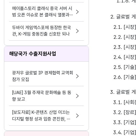
1.1.6.
모바일>
메이플스토리 클래식 중국 서버 시
범 오픈 이슈로 본 클래식 열풍과
2. 글로벌 
시의성
2.1. [
두바이 게임엑스포에 등장한 한국
관, K-게임 중동진출 신호탄 되나
2.2. [
2.3. [
해당국가 수출지원사업
2.4. [
2.5. [
광저우 글로벌 IP 경제협력 교역회
2.6. [
참가 모집
3. 글로벌 
[UAE] 3월 주재국 문화예술 등 동
향 보고
3.1. [
3.2. [
[보도자료] K-콘텐츠 산업 이끄는
디지털 행정 성과 입증 콘진원, 정
3.3. [기
보화⋅데이터 분야 평가 3관왕 달성
3.4. [