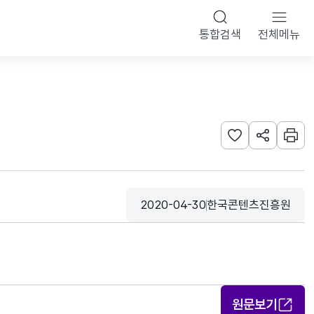
통합검색
전체메뉴
관심사 등록하기
URL 공유하
인쇄
2020-04-30
한국콘텐츠진흥원
등록일
수집기관
원문보기