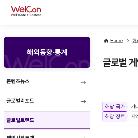
WelCon
Home
해
해외동향·통계
글로벌 게
콘텐츠뉴스
글로벌리포트
해당 국가
기
해당 장르
게
글로벌트렌드