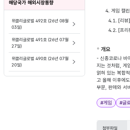
해당국가 해외시장동향
4. 게임 캘
4.1. [리
위클리글로벌 492호 (26년 08월
03일)
4.2. [
위클리글로벌 491호 (26년 07월
27일)
개요
- 신종코로나 바
위클리글로벌 490호 (26년 07월
20일)
지는 것처럼, 게
얽혀 있는 복합적
고 올해 이후에도
부문, 판매와 서
태그
#
게임
#
글
첨부파일