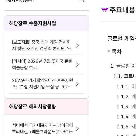
해외시장통계
주요내용
해당장르 수출지원사업
글로벌 게임산
[보도자료] 중국 최대 게임 전시회
서 빛난 K-게임 경쟁력 콘진원, ‘차
목차
이나조이 2026’ 한국공동관 성료
[러시아] 2026년 7월 주재국 문화
1. 글로벌 
예술동향 보고
1.1. 코
2026년 경기게임오디션 후속지원
1.1.1
프로그램 지원기업 모집 공고(’24
~’25년 선정기업 대상)
1.1.2
해당장르 해외시장동향
1.1.3
1.1.4.
서버에서 국가대표까지… 남아공에
1.1.5.
뿌리내린 <배틀그라운드(PUBG)