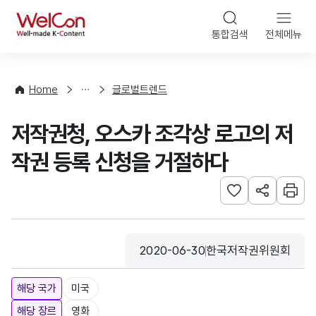
본문 바로가기
WelCon
통합검색
전체메뉴
해
외
동
향
Home
글로벌트렌드
·
통
저작권청, 오스카 조각상 로고의 저
계
작권 등록 신청을 거절하다
관심사 등록하기
URL 공유하
인쇄
2020-06-30
한국저작권위원회
등록일
수집기관
해당 국가
미국
해당 장르
영화