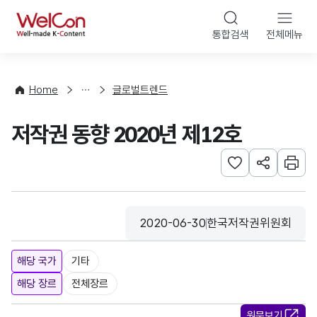
본문 바로가기
WelCon
통합검색
전체메뉴
해
외
동
향
Home
글로벌트렌드
·
통
저작권 동향 2020년 제12호
계
관심사 등록하기
URL 공유하
인쇄
2020-06-30
한국저작권위원회
등록일
수집기관
해당 국가
기타
해당 장르
전체장르
원문보기