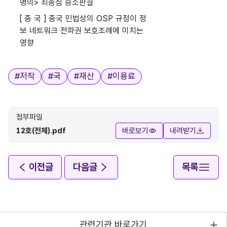
명의> 최종심 승소판결
[ 중 국 ] 중국 민법상의 OSP 규정이 정
보 네트워크 전파권 보호조례에 미치는
영향
태그
#
저작
#
국
#
재산
#
이용료
첨부파일
12호(전체).pdf
바로보기
내려받기
이전글
다음글
목록
관련기관 바로가기