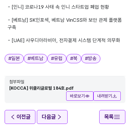
- [인니] 코로나19 사태 속 인니 스타트업 폐업 현황
- [베트남] SK인포섹, 베트남 VinCSS와 보안 관제 플랫폼
구축
- [UAE] 사우디아라비아, 전자결제 시스템 단계적 의무화
태그
#
일본
#
베트남
#
유럽
#
북
#
방송
첨부파일
[KOCCA] 위클리글로벌 184호.pdf
바로보기
내려받기
이전글
다음글
목록