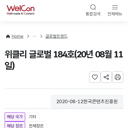
본문 바로가기
WelCon
통합검색
전체메뉴
해
외
동
향
Home
글로벌트렌드
·
통
위클리 글로벌 184호(20년 08월 11
계
일)
관심사 등록하기
URL 공유하
인쇄
2020-08-12
한국콘텐츠진흥원
등록일
수집기관
해당 국가
기타
해당 장르
전체장르