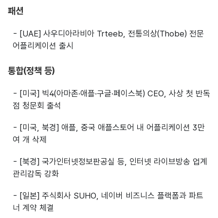
패션
- [UAE] 사우디아라비아 Trteeb, 전통의상(Thobe) 전문
어플리케이션 출시
통합(정책 등)
- [미국] 빅4(아마존·애플·구글·페이스북) CEO, 사상 첫 반독
점 청문회 출석
- [미국, 북경] 애플, 중국 애플스토어 내 어플리케이션 3만
여 개 삭제
- [북경] 국가인터넷정보판공실 등, 인터넷 라이브방송 업계
관리감독 강화
- [일본] 주식회사 SUHO, 네이버 비즈니스 플랙폼과 파트
너 계약 체결